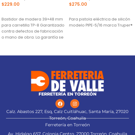
$
229.00
$
275.00
AÑADIR AL CARRITO
AÑADIR AL CARRITO
Bastidor de madera 39×48 mm
Para pistola eléctrica de silicón
para carretilla TP-8 Garantizado
modelo PIPE-5/16 marca Truper®
contra defectos de fabricación
o mano de obra. La garantía se
FERRETERÍA EN TORREÓN
Calz. Abastos 227, Esq, Calz Cuitláhuac, Santa María, 27020
Torreón, Coahuila
Ferretería en Torreón
Av. Hidalgo 657, Colonia Centro, 27000 Torreón, Coahuila