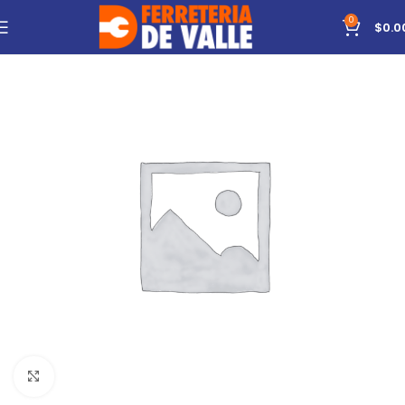
0
$
0.0
Click to enlarge