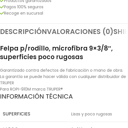
Productos garantizados
Pagos 100% seguros
Recoge en sucursal
DESCRIPCIÓN
VALORACIONES (0)
SHI
Felpa p/rodillo, microfibra 9×3/8″,
superficies poco rugosas
Garantizado contra defectos de fabricación o mano de obra.
La garantía se puede hacer válida con cualquier distribuidor de
TRUPER
Para ROPI-910M marca TRUPER®
INFORMACIÓN TÉCNICA
SUPERFICIES
Lisas y poco rugosas