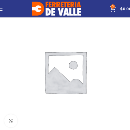
0
$
0.0
Click to enlarge