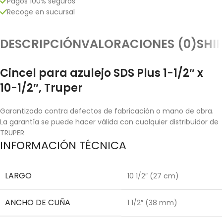
Pagos 100% seguros
Recoge en sucursal
DESCRIPCIÓN
VALORACIONES (0)
SHI
Cincel para azulejo SDS Plus 1-1/2″ x
10-1/2″, Truper
Garantizado contra defectos de fabricación o mano de obra.
La garantía se puede hacer válida con cualquier distribuidor de
TRUPER
INFORMACIÓN TÉCNICA
LARGO
10 1/2″ (27 cm)
ANCHO DE CUÑA
1 1/2″ (38 mm)