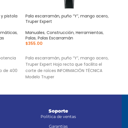
y pistola
Pala escarramán, puño “Y”, mango acero,
Serr
Truper Expert
mang
umáticas
,
Manuales
,
Construcción
,
Herramientas
,
Manu
as
Palas
,
Palas Escarramán
Serr
$
355.00
$
28
AÑADIR AL CARRITO
AÑ
potencia
Pala escarramán, puño “Y”, mango acero,
Hoja
Truper Expert Hoja recta que facilita el
en a
so de 400
corte de raíces INFORMACIÓN TÉCNICA
Dient
Modelo Truper
más 
 1/4" NPT
come
Mang
Soporte
Política de ventas
Garantías