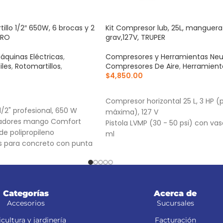
llo 1/2″ 650W, 6 brocas y 2
Kit Compresor lub, 25L, manguera 
PRO
grav,127V, TRUPER
áquinas Eléctricas
,
Compresores y Herramientas Ne
iles
,
Rotomartillos
,
Compresores De Aire
,
Herramient
$
4,850.00
AÑADIR AL CARRITO
RRITO
Compresor horizontal 25 L, 3 HP (
1/2" profesional, 650 W
máxima), 127 V
adores mango Comfort
Pistola LVMP (30 - 50 psi) con va
de polipropileno
ml
s para concreto con punta
Manguera de PVC 5 m, conexiones
ungsteno para alta
Categorías
Acerca de
Accesorios
Sucursales
cultura y jardinería
Facturación