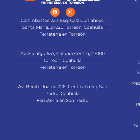
FERRETERÍA EN TORREÓN
Calz. Abastos 227, Esq, Calz Cuitláhuac,
Santa María, 27020 Torreón, Coahuila
Ferretería en Torreón
Av. Hidalgo 657, Colonia Centro, 27000
Torreón, Coahuila
L
Ferretería en Torreón
M
Mec
Av. Benito Juárez #26, frente al reloj. San
Pedro, Coahuila
Ferretería en San Pedro
P
Se