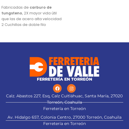
AÑADIR AL CARRITO
Fabricadas de
carburo de
tungsteno
, 2X mayor vida útil
que las de acero alta velocidad
2 Cuchillas de doble filo
Para cepillos eléctricos
modelos CEPEL-3-1/4N2, CEPEL-
3-1/4N, CEPEL-3-1/4A4 y CEPEL-3-
1/4A3 (Descontinuado) marca
Truper®
Este producto sustituye a: CU-
CEPEL-3-1/4X (13092)
FERRETERÍA EN TORREÓN
Calz. Abastos 227, Esq, Calz Cuitláhuac, Santa María, 27020
Torreón, Coahuila
Ferretería en Torreón
Av. Hidalgo 657, Colonia Centro, 27000 Torreón, Coahuila
Ferretería en Torreón