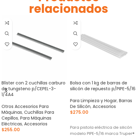
relacionados
Blíster con 2 cuchillas carburo
Bolsa con 1 kg de barras de
de tungsteno p/CEPEL-3-
silicón de repuesto p/PIPE-5/16
1/4A4
Para Limpieza y Hogar
,
Barras
Otros Accesorios Para
De Silicón
,
Accesorios
Máquinas
,
Cuchillas Para
$
275.00
Cepillos
,
Para Máquinas
AÑADIR AL CARRITO
Eléctricas
,
Accesorios
Para pistola eléctrica de silicón
$
255.00
modelo PIPE-5/16 marca Truper®