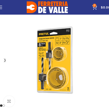
0
$
0.0
Click to enlarge