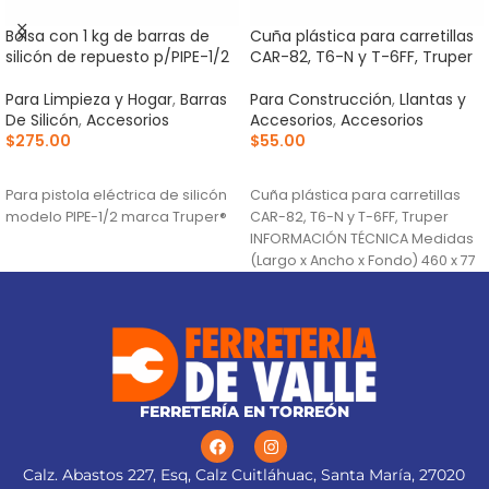
Bolsa con 1 kg de barras de
Cuña plástica para carretillas
silicón de repuesto p/PIPE-1/2
CAR-82, T6-N y T-6FF, Truper
Para Limpieza y Hogar
,
Barras
Para Construcción
,
Llantas y
De Silicón
,
Accesorios
Accesorios
,
Accesorios
$
275.00
$
55.00
AÑADIR AL CARRITO
AÑADIR AL CARRITO
Para pistola eléctrica de silicón
Cuña plástica para carretillas
modelo PIPE-1/2 marca Truper®
CAR-82, T6-N y T-6FF, Truper
INFORMACIÓN TÉCNICA Medidas
(Largo x Ancho x Fondo) 460 x 77
FERRETERÍA EN TORREÓN
Calz. Abastos 227, Esq, Calz Cuitláhuac, Santa María, 27020