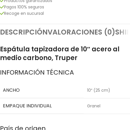
Productos garantizados
Pagos 100% seguros
Recoge en sucursal
DESCRIPCIÓN
VALORACIONES (0)
SHI
Espátula tapizadora de 10″ acero al
medio carbono, Truper
INFORMACIÓN TÉCNICA
ANCHO
10″ (25 cm)
EMPAQUE INDIVIDUAL
Granel
País de origen