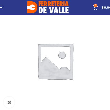
0
$
0.0
Click to enlarge