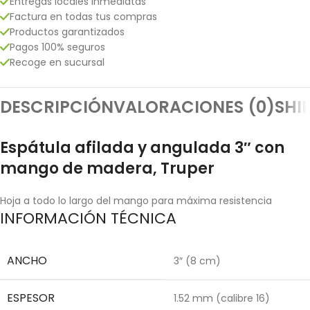
Entregas locales inmediatas
Factura en todas tus compras
Productos garantizados
Pagos 100% seguros
Recoge en sucursal
DESCRIPCIÓN
VALORACIONES (0)
SHI
Espátula afilada y angulada 3″ con
mango de madera, Truper
Hoja a todo lo largo del mango para máxima resistencia
INFORMACIÓN TÉCNICA
ANCHO
3″ (8 cm)
ESPESOR
1.52 mm (calibre 16)