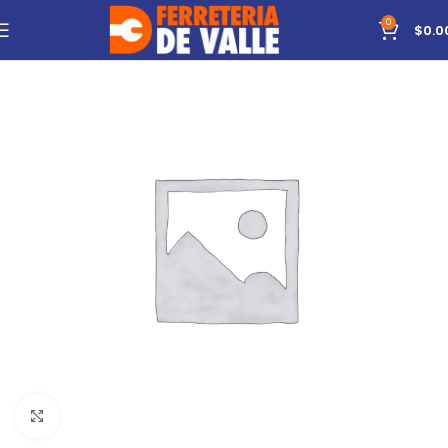
0
$
0.0
Click to enlarge