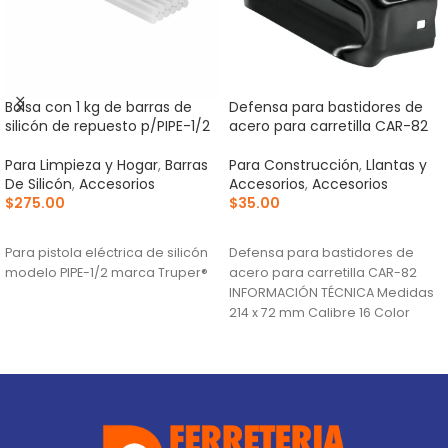
Estuche con 50 cuchillas SK4
Juego de tornilleria con
de 18 mm para cutter, Truper
chumaceras para carretilla
TP-8
Para Limpieza y Hogar
,
Para
Artículos De Cocina
,
Para Construcción
,
Llantas y
Accesorios
Accesorios
,
Accesorios
$
128.00
$
135.00
AÑADIR AL CARRITO
AÑADIR AL CARRITO
Fabricadas en acero SK4,
Juego de tornilleria con
2X más durables que el acero al
chumaceras para carretilla TP-8
carbono
INFORMACIÓN TÉCNICA Empaque
Doble bisel para cortes más
individual Bolsa País de origen
precisos y mayor resistencia
Fabricado en México bajo
Incluye estuche