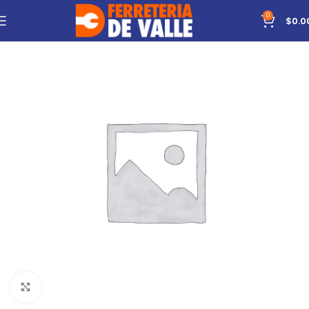
0
$
0.0
Click to enlarge