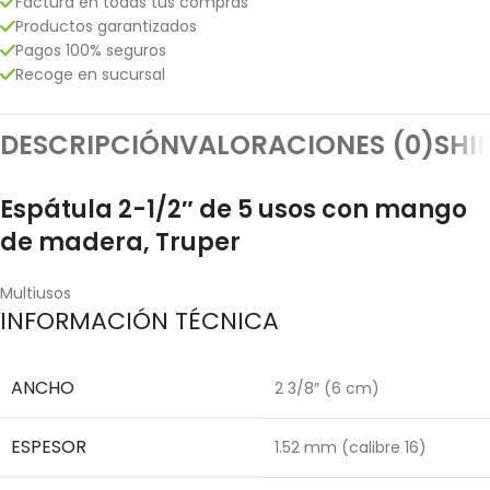
Factura en todas tus compras
Productos garantizados
Pagos 100% seguros
Recoge en sucursal
DESCRIPCIÓN
VALORACIONES (0)
SHI
Espátula 2-1/2″ de 5 usos con mango
de madera, Truper
Multiusos
INFORMACIÓN TÉCNICA
ANCHO
2 3/8″ (6 cm)
ESPESOR
1.52 mm (calibre 16)