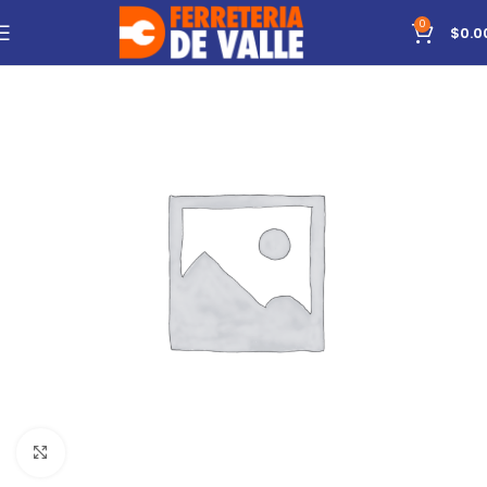
0
$
0.0
Click to enlarge