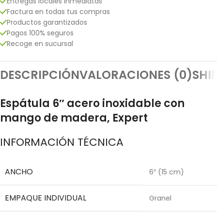
Entregas locales inmediatas
Factura en todas tus compras
Productos garantizados
Pagos 100% seguros
Recoge en sucursal
DESCRIPCIÓN
VALORACIONES (0)
SHI
Espátula 6″ acero inoxidable con
mango de madera, Expert
INFORMACIÓN TÉCNICA
ANCHO
6″ (15 cm)
EMPAQUE INDIVIDUAL
Granel