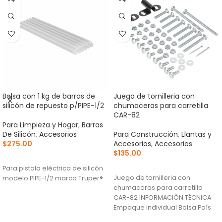
Bolsa con 1 kg de barras de
Juego de tornilleria con
silicón de repuesto p/PIPE-1/2
chumaceras para carretilla
CAR-82
Para Limpieza y Hogar
,
Barras
De Silicón
,
Accesorios
Para Construcción
,
Llantas y
$
275.00
Accesorios
,
Accesorios
$
135.00
AÑADIR AL CARRITO
AÑADIR AL CARRITO
Para pistola eléctrica de silicón
Juego de tornilleria con
modelo PIPE-1/2 marca Truper®
chumaceras para carretilla
CAR-82 INFORMACIÓN TÉCNICA
Empaque individual Bolsa País
de origen Fabricado en México