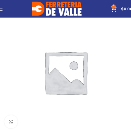
0
$
0.0
Click to enlarge