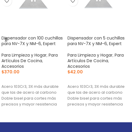
Dispensador con 100 cuchillas
Dispensador con 5 cuchillas
para NV-7X y NM-6, Expert
para NV-7X y NM-6, Expert
Para Limpieza y Hogar
,
Para
Para Limpieza y Hogar
,
Para
Artículos De Cocina
,
Artículos De Cocina
,
Accesorios
Accesorios
$
370.00
$
42.00
AÑADIR AL CARRITO
AÑADIR AL CARRITO
Acero 103Cr3, 3X más durable
Acero 103Cr3, 3X más durable
que las de acero al carbono
que las de acero al carbono
Doble bisel para cortes más
Doble bisel para cortes más
precisos y mayor resistencia
precisos y mayor resistencia
Para navajas NV-7X, NM-6, NM-
Para navajas NV-7X, NM-6, NM-
6P, NM-6S y NV-6X
6P, NM-6S y NV-6X