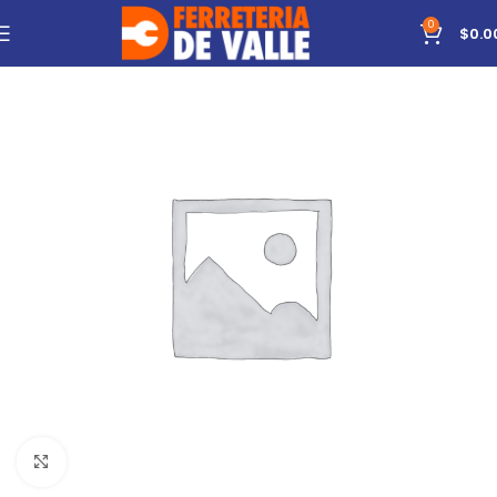
0
$
0.0
Click to enlarge