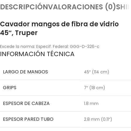
DESCRIPCIÓN
VALORACIONES (0)
SHI
Cavador mangos de fibra de vidrio
45″, Truper
Excede la norma: Especif. Federal: GGG-D-326-c
INFORMACIÓN TÉCNICA
LARGO DE MANGOS
45″ (114 cm)
GRIPS
7″ (18 cm)
ESPESOR DE CABEZA
1.8 mm
ESPESOR PARED TUBO
2.8 mm (0.11″)