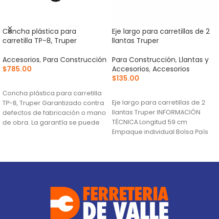
Concha plástica para
Eje largo para carretillas de 2
carretilla TP-8, Truper
llantas Truper
Accesorios
,
Para Construcción
Para Construcción
,
Llantas y
$
785.00
Accesorios
,
Accesorios
$
135.00
AÑADIR AL CARRITO
AÑADIR AL CARRITO
Concha plástica para carretilla
Eje largo para carretillas de 2
TP-8, Truper Garantizado contra
llantas Truper INFORMACIÓN
defectos de fabricación o mano
TÉCNICA Longitud 59 cm
de obra. La garantía se puede
Empaque individual Bolsa País
hacer
de origen Fabricado