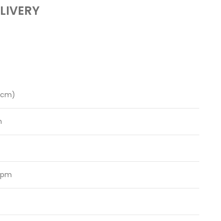
LIVERY
5 cm)
m
rpm