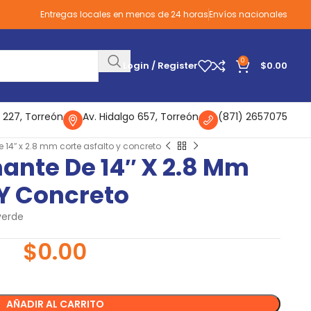
Entregas locales en menos de 24 horas
Envíos nacionales
0
Login / Register
$
0.00
 227, Torreón
Av. Hidalgo 657, Torreón
(871) 2657075
14″ x 2.8 mm corte asfalto y concreto
ante De 14″ X 2.8 Mm
 Y Concreto
verde
$
0.00
AÑADIR AL CARRITO