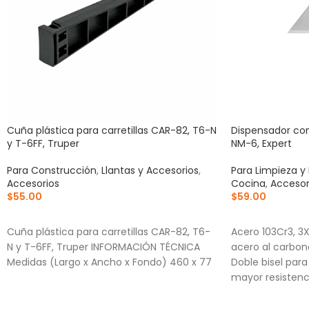
Cuña plástica para carretillas CAR-82, T6-N
Dispensador con
y T-6FF, Truper
NM-6, Expert
Para Construcción
,
Llantas y Accesorios
,
Para Limpieza y
Accesorios
Cocina
,
Accesor
$
55.00
$
59.00
AÑADIR AL CARRITO
AÑADIR AL CA
Cuña plástica para carretillas CAR-82, T6-
Acero 103Cr3, 3
N y T-6FF, Truper INFORMACIÓN TÉCNICA
acero al carbon
Medidas (Largo x Ancho x Fondo) 460 x 77
Doble bisel par
mayor resistenc
Para navajas NV
NV-6X