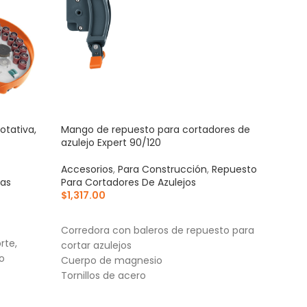
otativa,
Mango de repuesto para cortadores de
Susp
azulejo Expert 90/120
matr
Accesorios
,
Para Construcción
,
Repuesto
Para
nas
Para Cortadores De Azulejos
Cas
$
1,317.00
$
93
AÑADIR AL CARRITO
AÑ
Corredora con baleros de repuesto para
Para
rte,
cortar azulejos
anc
do
Cuerpo de magnesio
4 Pu
Tornillos de acero
Sopor
facilita