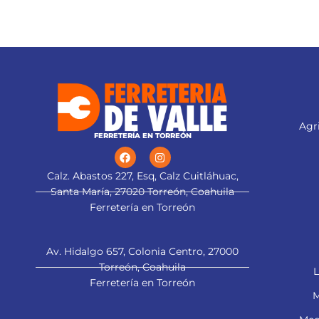
Agri
FERRETERÍA EN TORREÓN
Calz. Abastos 227, Esq, Calz Cuitláhuac,
Santa María, 27020 Torreón, Coahuila
Ferretería en Torreón
Av. Hidalgo 657, Colonia Centro, 27000
Torreón, Coahuila
L
Ferretería en Torreón
M