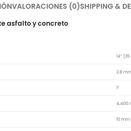
IÓN
VALORACIONES (0)
SHIPPING & DE
e asfalto y concreto
14″ (3
2.8 m
1″
4,400 
10 mm