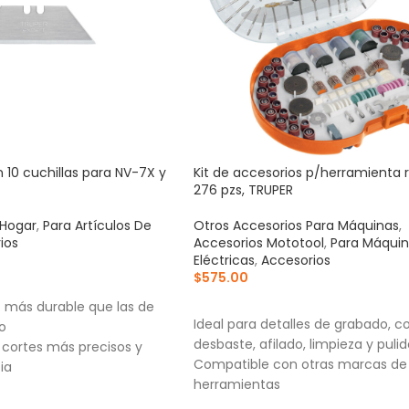
 10 cuchillas para NV-7X y
Kit de accesorios p/herramienta r
276 pzs, TRUPER
 Hogar
,
Para Artículos De
Otros Accesorios Para Máquinas
,
ios
Accesorios Mototool
,
Para Máqui
Eléctricas
,
Accesorios
$
575.00
RRITO
AÑADIR AL CARRITO
X más durable que las de
Ideal para detalles de grabado, co
o
desbaste, afilado, limpieza y puli
a cortes más precisos y
Compatible con otras marcas de
ia
herramientas
-7X, NM-6, NM-6P, NM-6S y
Práctico estuche organizador que 