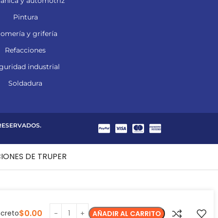
ánica y automotriz
Pintura
lomería y grifería
Refacciones
guridad industrial
Soldadura
 RESERVADOS.
CIONES DE TRUPER
$
0.00
ncreto
AÑADIR AL CARRITO