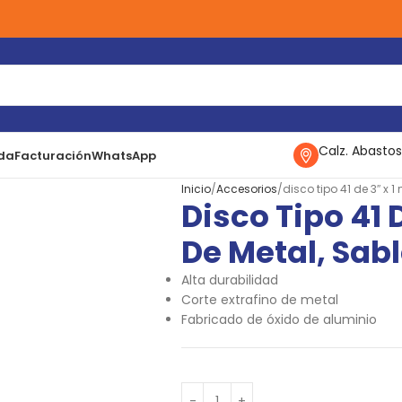
Calz. Abastos
da
Facturación
WhatsApp
Inicio
Accesorios
disco tipo 41 de 3″ x 
Disco Tipo 41 
De Metal, Sab
Alta durabilidad
Corte extrafino de metal
Fabricado de óxido de aluminio