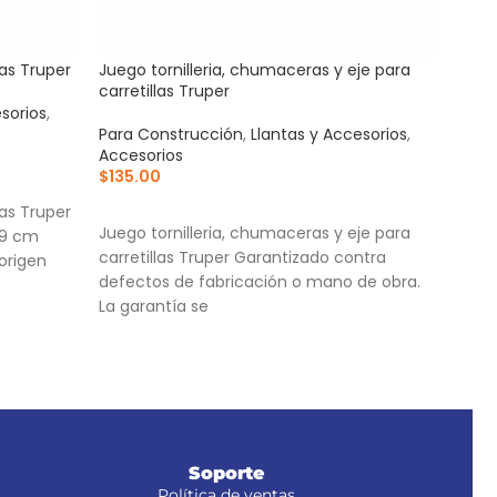
tas Truper
Juego tornilleria, chumaceras y eje para
Repu
carretillas Truper
azul
sorios
,
Para Construcción
,
Llantas y Accesorios
,
Acce
Accesorios
Para
$
135.00
$
30
AÑADIR AL CARRITO
AÑ
tas Truper
Juego tornilleria, chumaceras y eje para
Cuch
59 cm
carretillas Truper Garantizado contra
Cuer
origen
defectos de fabricación o mano de obra.
Torn
La garantía se
Soporte
Política de ventas