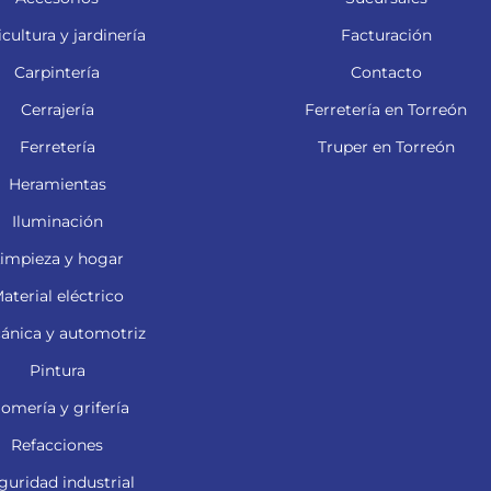
cultura y jardinería
Facturación
Carpintería
Contacto
Cerrajería
Ferretería en Torreón
Ferretería
Truper en Torreón
Heramientas
Iluminación
impieza y hogar
aterial eléctrico
ánica y automotriz
Pintura
lomería y grifería
Refacciones
guridad industrial