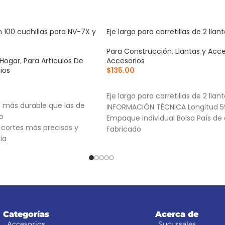
 100 cuchillas para NV-7X y
Eje largo para carretillas de 2 llan
Para Construcción
,
Llantas y Acce
 Hogar
,
Para Artículos De
Accesorios
ios
$
135.00
AÑADIR AL CARRITO
RRITO
Eje largo para carretillas de 2 llan
X más durable que las de
INFORMACIÓN TÉCNICA Longitud 
o
Empaque individual Bolsa País de 
a cortes más precisos y
Fabricado
ia
-7X, NM-6, NM-6P, NM-6S y
Categorías
Acerca de
Accesorios
Sucursales