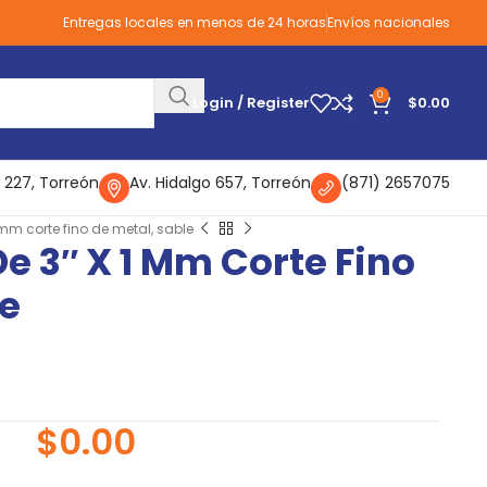
Entregas locales en menos de 24 horas
Envíos nacionales
0
Login / Register
$
0.00
 227, Torreón
Av. Hidalgo 657, Torreón
(871) 2657075
1 mm corte fino de metal, sable
De 3″ X 1 Mm Corte Fino
le
$
0.00