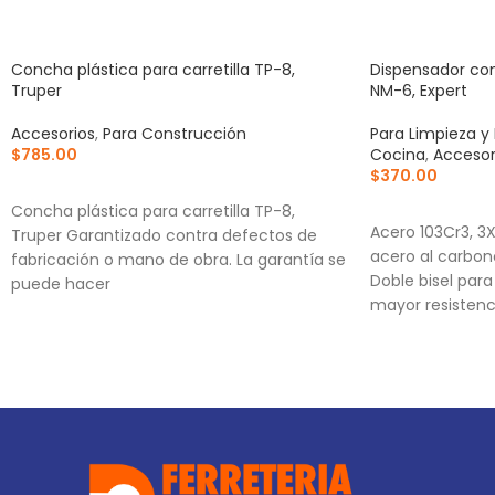
Concha plástica para carretilla TP-8,
Dispensador con
Truper
NM-6, Expert
Accesorios
,
Para Construcción
Para Limpieza y
$
785.00
Cocina
,
Accesor
$
370.00
AÑADIR AL CARRITO
AÑADIR AL CA
Concha plástica para carretilla TP-8,
Acero 103Cr3, 3
Truper Garantizado contra defectos de
acero al carbon
fabricación o mano de obra. La garantía se
Doble bisel par
puede hacer
mayor resistenc
Para navajas NV
NV-6X