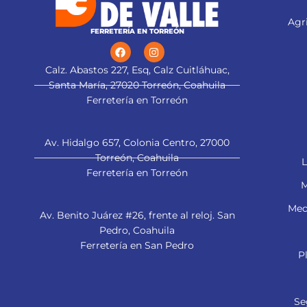
Agri
FERRETERÍA EN TORREÓN
Calz. Abastos 227, Esq, Calz Cuitláhuac,
Santa María, 27020 Torreón, Coahuila
Ferretería en Torreón
Av. Hidalgo 657, Colonia Centro, 27000
Torreón, Coahuila
L
Ferretería en Torreón
M
Mec
Av. Benito Juárez #26, frente al reloj. San
Pedro, Coahuila
Ferretería en San Pedro
P
Se