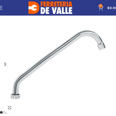
0
$
0.0
Click to enlarge