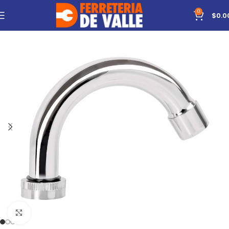
0
$
0.0
Click to enlarge