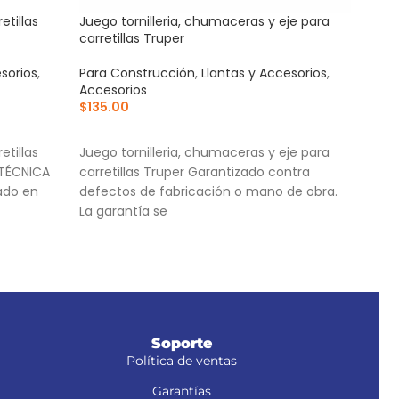
tillas
Juego tornilleria, chumaceras y eje para
Susp
carretillas Truper
matr
sorios
,
Para Construcción
,
Llantas y Accesorios
,
Para
Accesorios
Cas
$
135.00
$
93
AÑADIR AL CARRITO
AÑ
tillas
Juego tornilleria, chumaceras y eje para
Para
 TÉCNICA
carretillas Truper Garantizado contra
anc
cado en
defectos de fabricación o mano de obra.
4 Pu
La garantía se
Sopor
Soporte
Política de ventas
Garantías