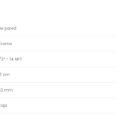
De pared
Cromo
/2″ – 14 NPT
17 cm
62 mm
Caja