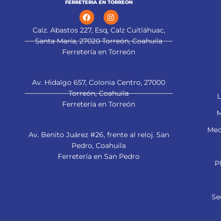
FERRETERÍA EN TORREÓN
Calz. Abastos 227, Esq, Calz Cuitláhuac,
Santa María, 27020 Torreón, Coahuila
Ferretería en Torreón
Av. Hidalgo 657, Colonia Centro, 27000
Torreón, Coahuila
L
Ferretería en Torreón
M
Mec
Av. Benito Juárez #26, frente al reloj. San
Pedro, Coahuila
Ferretería en San Pedro
P
Se