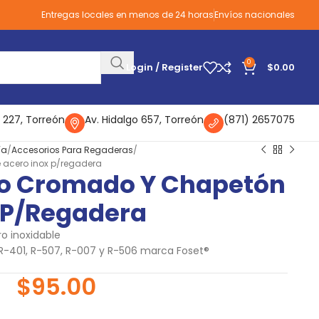
Entregas locales en menos de 24 horas
Envíos nacionales
0
Login / Register
$
0.00
 227, Torreón
Av. Hidalgo 657, Torreón
(871) 2657075
ía
Accesorios Para Regaderas
 acero inox p/regadera
ro Cromado Y Chapetón
 P/regadera
o inoxidable
R-401, R-507, R-007 y R-506 marca Foset®
$
95.00