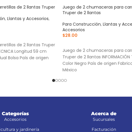
rretillas de 2 llantas Truper
Juego de 2 chumaceras para carre
Truper de 2 llantas
ión
,
Llantas y Accesorios
,
Para Construcción
,
Llantas y Acce
Accesorios
$
28.00
RRITO
AÑADIR AL CARRITO
rretillas de 2 llantas Truper
Juego de 2 chumaceras para carre
CNICA Longitud 59 cm
Truper de 2 llantas INFORMACIÓN
ual Bolsa País de origen
Color Negro País de origen Fabri
México
Categorías
Acerca de
Accesorios
Sucursales
cultura y jardinería
Facturación