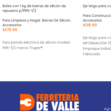
Bolsa con 1 kg de barras de silicón de
Eje largo para ca
repuesto p/PIPE-1/2
Para Construcc
Para Limpieza y Hogar
,
Barras De Silicón
,
Accesorios
Accesorios
$
135.00
$
275.00
AÑADIR AL CA
AÑADIR AL CARRITO
Eje largo para ca
Para pistola eléctrica de silicón modelo
INFORMACIÓN TÉ
PIPE-1/2 marca Truper®
Empaque individ
Fabricado
Agri