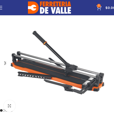
0
$
0.0
Click to enlarge