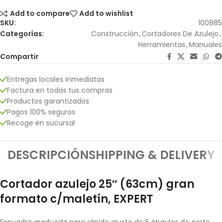
Add to compare
Add to wishlist
SKU:
100885
Categorías:
Construcción
,
Cortadores De Azulejo
,
Herramientas
,
Manuales
Compartir
Entregas locales inmediatas
Factura en todas tus compras
Productos garantizados
Pagos 100% seguros
Recoge en sucursal
DESCRIPCIÓN
SHIPPING & DELIVERY
Cortador azulejo 25″ (63cm) gran
formato c/maletín, EXPERT
Escuadra graduada para rápido ajuste de 5 ángulos de corte