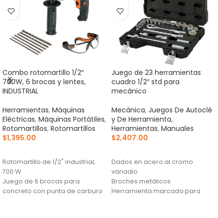
Combo rotomartillo 1/2″
Juego de 23 herramientas
700W, 6 brocas y lentes,
cuadro 1/2″ std para
INDUSTRIAL
mecánico
Herramientas
,
Máquinas
Mecánica
,
Juegos De Autoclé
Eléctricas
,
Máquinas Portátiles
,
y De Herramienta
,
Rotomartillos
,
Rotomartillos
Herramientas
,
Manuales
$
1,395.00
$
2,407.00
AÑADIR AL CARRITO
AÑADIR AL CARRITO
Rotomartillo de 1/2" industrial,
Dados en acero al cromo
700 W
vanadio
Juego de 6 brocas para
Broches metálicos
concreto con punta de carburo
Herramienta marcada para
de tungsteno para alta duración
fácil identificación
Lentes de seguridad con banda