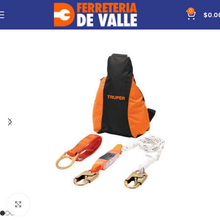
0
$
0.0
Click to enlarge