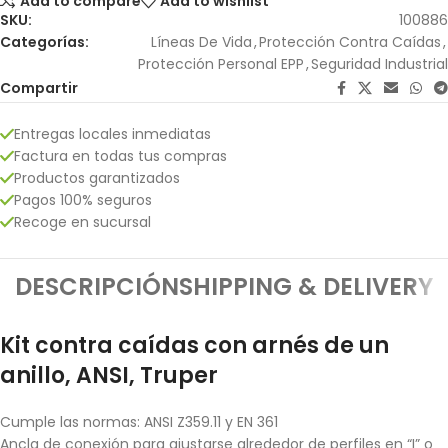
Add to compare
Add to wishlist
SKU:
100886
Categorías:
Líneas De Vida
,
Protección Contra Caídas
,
Protección Personal EPP
,
Seguridad Industrial
Compartir
Entregas locales inmediatas
Factura en todas tus compras
Productos garantizados
Pagos 100% seguros
Recoge en sucursal
DESCRIPCIÓN
SHIPPING & DELIVERY
Kit contra caídas con arnés de un
anillo, ANSI, Truper
Cumple las normas: ANSI Z359.11 y EN 361
Ancla de conexión para ajustarse alrededor de perfiles en “I” o