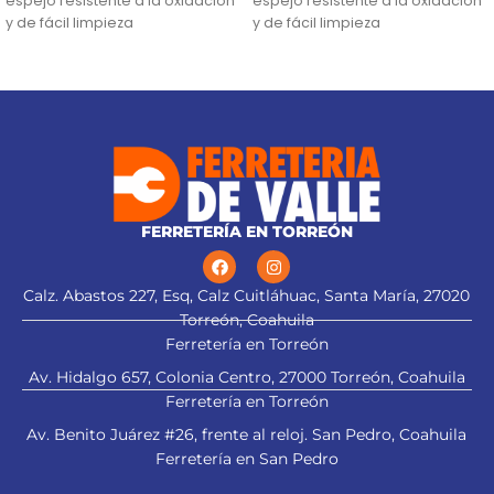
espejo resistente a la oxidación
espejo resistente a la oxidación
y de fácil limpieza
y de fácil limpieza
Sistema de sujeción Truper-
Sistema de sujeción Truper-
Drive con puntas convexas que
Drive con puntas convexas que
aseguran y aumentan el torque
aseguran y aumentan el torque
sin dañar tuercas ni cabezas de
sin dañar tuercas ni cabezas de
tornillos
tornillos
Medida marcada para fácil
Medida marcada para fácil
identificación
identificación
FERRETERÍA EN TORREÓN
Calz. Abastos 227, Esq, Calz Cuitláhuac, Santa María, 27020
Torreón, Coahuila
Ferretería en Torreón
Av. Hidalgo 657, Colonia Centro, 27000 Torreón, Coahuila
Ferretería en Torreón
Av. Benito Juárez #26, frente al reloj. San Pedro, Coahuila
Ferretería en San Pedro