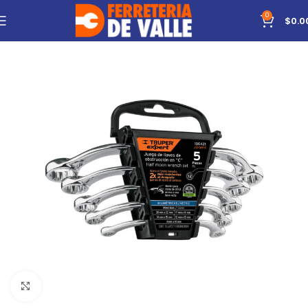
0
$
0.0
Click to enlarge