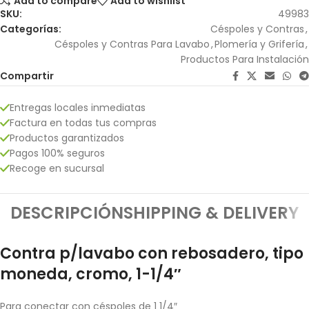
Add to compare
Add to wishlist
SKU:
49983
Categorías:
Céspoles y Contras
,
Céspoles y Contras Para Lavabo
,
Plomería y Grifería
,
Productos Para Instalación
Compartir
Entregas locales inmediatas
Factura en todas tus compras
Productos garantizados
Pagos 100% seguros
Recoge en sucursal
DESCRIPCIÓN
SHIPPING & DELIVERY
Contra p/lavabo con rebosadero, tipo
moneda, cromo, 1-1/4″
Para conectar con céspoles de 1 1/4″