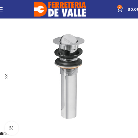
0
$
0.0
Click to enlarge