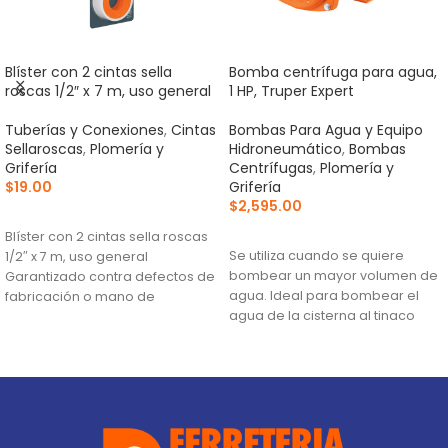
Blíster con 2 cintas sella
Bomba centrífuga para agua,
roscas 1/2″ x 7 m, uso general
1 HP, Truper Expert
Tuberías y Conexiones
,
Cintas
Bombas Para Agua y Equipo
Sellaroscas
,
Plomería y
Hidroneumático
,
Bombas
Grifería
Centrífugas
,
Plomería y
$
19.00
Grifería
$
2,595.00
AÑADIR AL CARRITO
AÑADIR AL CARRITO
Blíster con 2 cintas sella roscas
Se utiliza cuando se quiere
1/2″ x 7 m, uso general
bombear un mayor volumen de
Garantizado contra defectos de
agua. Ideal para bombear el
fabricación o mano de
agua de la cisterna al tinaco
Altura máxima:
33 m
Flujo máximo:
159 L/min