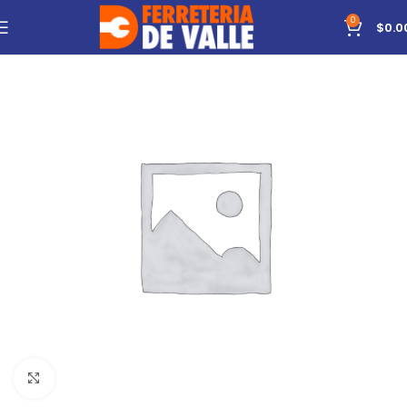
0
$
0.0
Click to enlarge