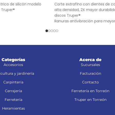
ctrica de silicón modelo
Corte extrafino con dientes de c
 Truper®
alta densidad, 2X mayor durabili
discos Truper®
Ranuras antivibración para mayo
estabilidad, que proporciona mej
acabado
(TCG) Triple Chip Grind: Dentado
alternado de forma plana y trape
para cortes limpios
Categorías
Acerca de
Accesorios
Sucursales
cultura y jardinería
Facturación
Carpintería
Contacto
Cerrajería
Ferretería en Torreón
Ferretería
Truper en Torreón
Heramientas