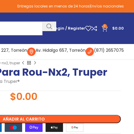
Entregas locales en menos de 24 horas
Envíos nacionales
0
Login / Register
$
0.00
 227, Torreón
Av. Hidalgo 657, Torreón
(871) 2657075
-nx2, truper
 Para Rou-Nx2, Truper
a Truper®
$
0.00
AÑADIR AL CARRITO