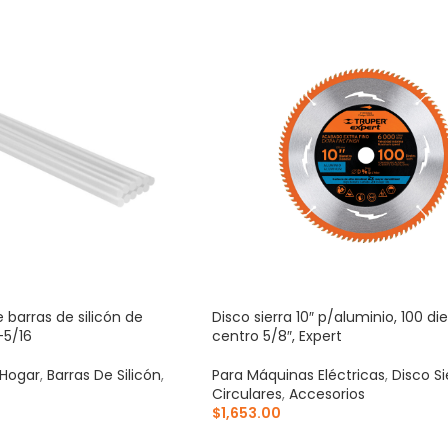
e barras de silicón de
Disco sierra 10″ p/aluminio, 100 di
-5/16
centro 5/8″, Expert
 Hogar
,
Barras De Silicón
,
Para Máquinas Eléctricas
,
Disco Si
Circulares
,
Accesorios
$
1,653.00
RRITO
AÑADIR AL CARRITO