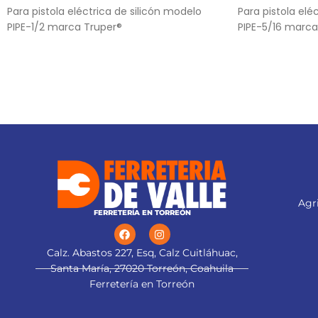
Para pistola eléctrica de silicón modelo
Para pistola elé
PIPE-1/2 marca Truper®
PIPE-5/16 marca
Agri
FERRETERÍA EN TORREÓN
Calz. Abastos 227, Esq, Calz Cuitláhuac,
Santa María, 27020 Torreón, Coahuila
Ferretería en Torreón