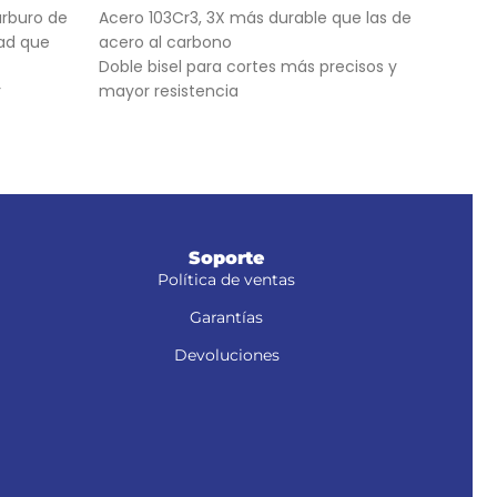
arburo de
Acero 103Cr3, 3X más durable que las de
Para
dad que
acero al carbono
anc
Doble bisel para cortes más precisos y
4 Pu
r
mayor resistencia
Sopor
or
Para navajas NV-7X, NM-6, NM-6P, NM-6S y
NV-6X
zoidal
Soporte
Política de ventas
Garantías
Devoluciones