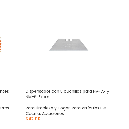
entes
Dispensador con 5 cuchillas para NV-7X y
Susp
NM-6, Expert
matr
erras
Para Limpieza y Hogar
,
Para Artículos De
Para
Cocina
,
Accesorios
Cas
$
42.00
$
93
AÑADIR AL CARRITO
AÑ