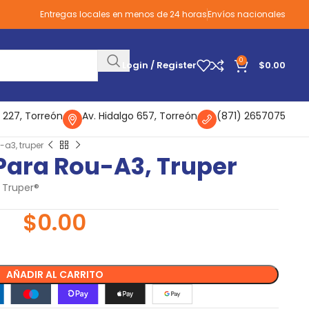
Entregas locales en menos de 24 horas
Envíos nacionales
0
Login / Register
$
0.00
 227, Torreón
Av. Hidalgo 657, Torreón
(871) 2657075
-a3, truper
 Para Rou-A3, Truper
 Truper®
$
0.00
AÑADIR AL CARRITO