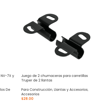
a NV-7X y
Juego de 2 chumaceras para carretillas
Susp
Truper de 2 llantas
matr
ulos De
Para Construcción
,
Llantas y Accesorios
,
Para
Accesorios
Cas
$
28.00
$
93
AÑADIR AL CARRITO
AÑ