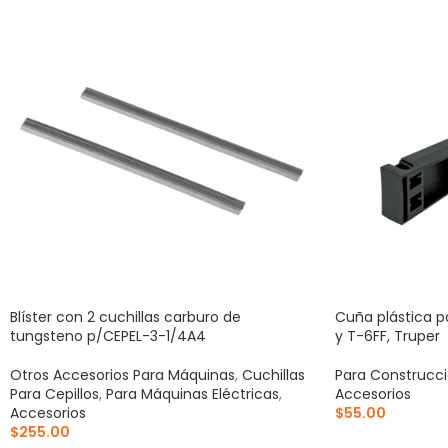
Blíster con 2 cuchillas carburo de
Cuña plástica p
tungsteno p/CEPEL-3-1/4A4
y T-6FF, Truper
Otros Accesorios Para Máquinas
,
Cuchillas
Para Construcc
Para Cepillos
,
Para Máquinas Eléctricas
,
Accesorios
Accesorios
$
55.00
$
255.00
AÑADIR AL CA