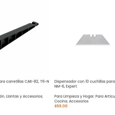
ara carretillas CAR-82, T6-N
Dispensador con 10 cuchillas par
NM-6, Expert
ión
,
Llantas y Accesorios
,
Para Limpieza y Hogar
,
Para Artíc
Cocina
,
Accesorios
$
59.00
RRITO
AÑADIR AL CARRITO