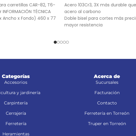
ra carretillas CAR-82, T6-
Acero 103Cr3, 3X más durable que
per INFORMACIÓN TÉCNICA
acero al carbono
x Ancho x Fondo) 460 x 77
Doble bisel para cortes más preci
mayor resistencia
Para navajas NV-7X, NM-6, NM-6P
NV-6X
Categorías
Acerca de
Accesorios
Sucursales
cultura y jardinería
Facturación
Carpintería
Contacto
Cerrajería
Ferretería en Torreón
Ferretería
Truper en Torreón
Heramientas