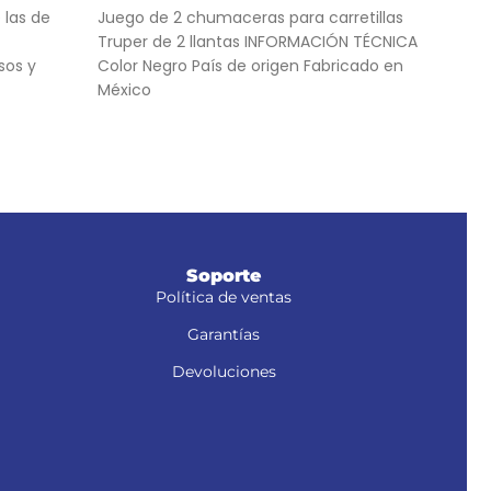
 las de
Juego de 2 chumaceras para carretillas
Para
Truper de 2 llantas INFORMACIÓN TÉCNICA
anc
sos y
Color Negro País de origen Fabricado en
4 Pu
México
Sopor
, NM-6S y
Soporte
Política de ventas
Garantías
Devoluciones