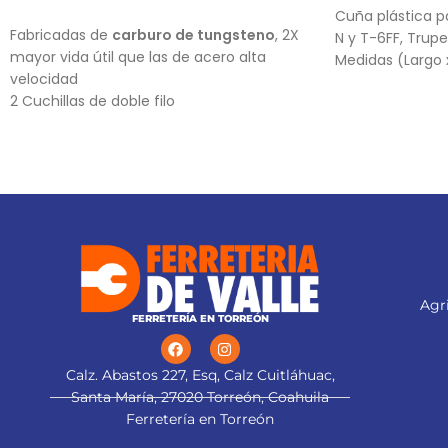
AÑADIR AL CARRITO
Cuña plástica pa
Fabricadas de
carburo de tungsteno
, 2X
N y T-6FF, Tru
mayor vida útil que las de acero alta
Medidas (Largo 
velocidad
2 Cuchillas de doble filo
Para cepillos eléctricos modelos CEPEL-3-
1/4N2, CEPEL-3-1/4N, CEPEL-3-1/4A4 y
CEPEL-3-1/4A3 (Descontinuado) marca
Truper®
Este producto sustituye a: CU-CEPEL-3-
1/4X (13092)
Agri
FERRETERÍA EN TORREÓN
Calz. Abastos 227, Esq, Calz Cuitláhuac,
Santa María, 27020 Torreón, Coahuila
Ferretería en Torreón