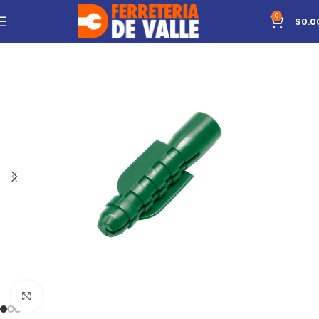
0
$
0.0
Click to enlarge