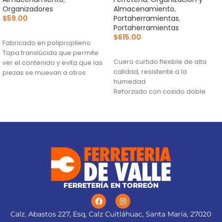
Organizadores
Almacenamiento
,
$
59.00
Portaherramientas
,
Portaherramientas
AÑADIR AL CARRITO
$
615.00
Fabricado en polipropileno
AÑADIR AL CARRITO
Tapa translúcida que permite
Cuero curtido flexible de alta
ver el contenido y evita que las
calidad, resistente a la
piezas se muevan a otros
humedad
compartimentos
Reforzado con cosido doble
Broches de uso rudo
para incrementar su resistencia
y durabilidad
Remachado para mayor
durabilidad
FERRETERÍA EN TORREÓN
Calz. Abastos 227, Esq, Calz Cuitláhuac, Santa María, 27020