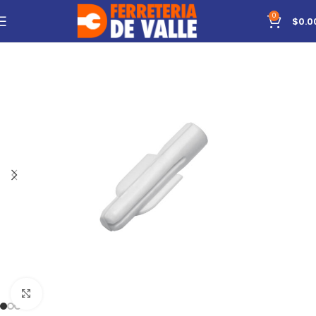
0
$
0.0
Click to enlarge