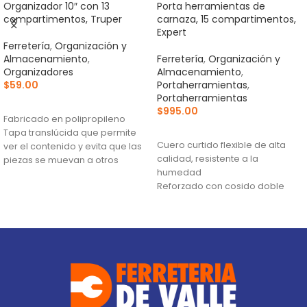
Organizador 10″ con 13
Porta herramientas de
compartimentos, Truper
carnaza, 15 compartimentos,
Expert
Ferretería
,
Organización y
Almacenamiento
,
Ferretería
,
Organización y
Organizadores
Almacenamiento
,
$
59.00
Portaherramientas
,
Portaherramientas
AÑADIR AL CARRITO
$
995.00
Fabricado en polipropileno
AÑADIR AL CARRITO
Tapa translúcida que permite
Cuero curtido flexible de alta
ver el contenido y evita que las
calidad, resistente a la
piezas se muevan a otros
humedad
compartimentos
Reforzado con cosido doble
Broches de uso rudo
para incrementar su resistencia
y durabilidad
Remachado para mayor
durabilidad