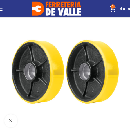
0
$
0.0
Click to enlarge