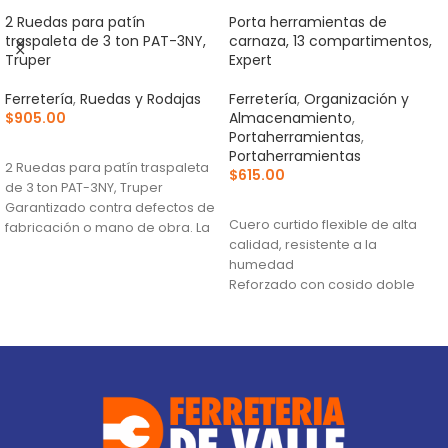
2 Ruedas para patín
Porta herramientas de
traspaleta de 3 ton PAT-3NY,
carnaza, 13 compartimentos,
Truper
Expert
Ferretería
,
Ruedas y Rodajas
Ferretería
,
Organización y
$
905.00
Almacenamiento
,
Portaherramientas
,
AÑADIR AL CARRITO
Portaherramientas
2 Ruedas para patín traspaleta
$
615.00
de 3 ton PAT-3NY, Truper
AÑADIR AL CARRITO
Garantizado contra defectos de
Cuero curtido flexible de alta
fabricación o mano de obra. La
calidad, resistente a la
humedad
Reforzado con cosido doble
para incrementar su resistencia
y durabilidad
Remachado para mayor
durabilidad