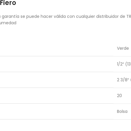
Fiero
garantía se puede hacer válida con cualquier distribuidor de T
 humedad
Verde
1/2″ (
2 3/8″
20
Bolsa