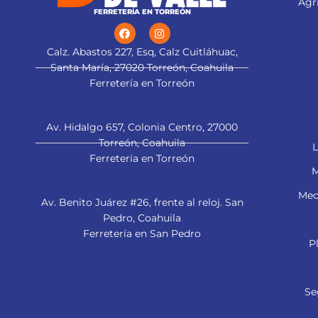
Agri
FERRETERÍA EN TORREÓN
Calz. Abastos 227, Esq, Calz Cuitláhuac,
Santa María, 27020 Torreón, Coahuila
Ferretería en Torreón
Av. Hidalgo 657, Colonia Centro, 27000
Torreón, Coahuila
L
Ferretería en Torreón
M
Mec
Av. Benito Juárez #26, frente al reloj. San
Pedro, Coahuila
Ferretería en San Pedro
P
Se