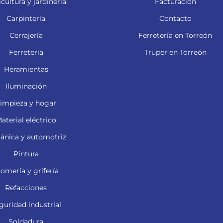
cultura y jardinería
Facturación
Carpintería
Contacto
Cerrajería
Ferretería en Torreón
Ferretería
Truper en Torreón
Heramientas
Iluminación
impieza y hogar
aterial eléctrico
ánica y automotriz
Pintura
lomería y grifería
Refacciones
guridad industrial
Soldadura