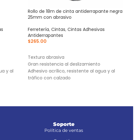
Rollo de 18m de cinta antiderrapante negra
Tarj
25mm con abrasivo
50m
as
Ferretería
,
Cintas
,
Cintas Adhesivas
Ferre
Antiderrapantes
Anti
$
265.00
$
77
AÑADIR AL CARRITO
AÑ
Textura abrasiva
Cint
Gran resistencia al deslizamiento
Adhe
ua y al
Adhesivo acrílico, resistente al agua y al
agua
tráfico con calzado
Sin 
Soporte
Política de ventas