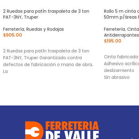
2 Ruedas para patín traspaleta de 3 ton
Rollo 5 m cinta 
PAT-3NY, Truper
50mm p/áreas
Ferretería
,
Ruedas y Rodajas
Ferretería
,
Cinta
$
905.00
Antiderrapantes
$
195.00
AÑADIR AL CARRITO
AÑADIR AL CA
2 Ruedas para patín traspaleta de 3 ton
Cinta fabricada
PAT-3NY, Truper Garantizado contra
Adhesivo acrílico
defectos de fabricación o mano de obra.
deslizamiento
La
Sin abrasivo