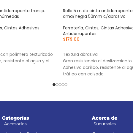
antiderrapante transp.
Rollo 5 m de cinta antiderrapante
 húmedas
ama/negra 50mm c/abrasivo
s
,
Cintas Adhesivas
Ferretería
,
Cintas
,
Cintas Adhesiv
Antiderrapantes
$
179.00
RRITO
AÑADIR AL CARRITO
 con polímero texturizado
Textura abrasiva
, resistente al agua y al
Gran resistencia al deslizamiento
Adhesivo acrílico, resistente al ag
tráfico con calzado
Categorías
Acerca de
Accesorios
Sucursales