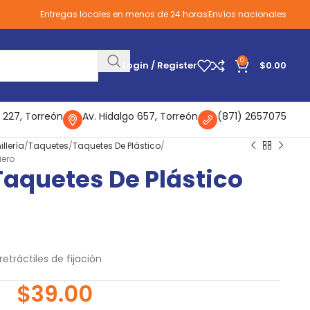
Entregas locales en menos de 24 horas
Envíos nacionales
0
Login / Register
$
0.00
 227, Torreón
Av. Hidalgo 657, Torreón
(871) 2657075
illería
Taquetes
Taquetes De Plástico
iero
Taquetes De Plástico
etráctiles de fijación
$
39.00