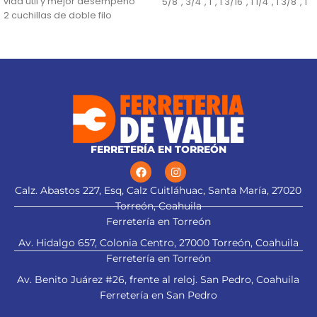
vida útil y mejor desempeño
5/8", 3/4", 1", 1 3/16", 1 1/4", 1 3/8", 1
2 cuchillas de doble filo
5/8", 1 3/4" y 2"
fabricadas en carburo de
Presión de trabajo 75 - 110 psi
tungsteno, 2X mayor vida útil
que las de acero alta velocidad
Ajuste de profundidad de
cepillado hasta 3 mm
FERRETERÍA EN TORREÓN
Calz. Abastos 227, Esq, Calz Cuitláhuac, Santa María, 27020
Torreón, Coahuila
Ferretería en Torreón
Av. Hidalgo 657, Colonia Centro, 27000 Torreón, Coahuila
Ferretería en Torreón
Av. Benito Juárez #26, frente al reloj. San Pedro, Coahuila
Ferretería en San Pedro