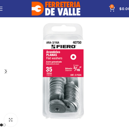
0
$
0.0
Click to enlarge