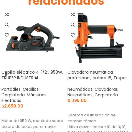
relacionados
Cepillo eléctrico 4-1/2″, 950W,
Clavadora neumática
TRUPER INDUSTRIAL
profesional, calibre 18, Truper
Portátiles
,
Cepillos
,
Neumáticas
,
Clavadoras
Carpintería
,
Máquinas
Neumáticas
,
Carpintería
Eléctricas
$
1,195.00
$
2,650.00
AÑADIR AL CARRITO
AÑADIR AL CARRITO
Sistema de liberación de
Motor de 950 W, montado sobre
cambio rápido
balero de bolas para mayor
Utiliza clavos calibre 18 de 3/8",