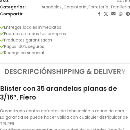
SKU:
40750
Categorías:
Arandelas
,
Carpintería
,
Ferretería
,
Tornillería
Compartir
Entregas locales inmediatas
Factura en todas tus compras
Productos garantizados
Pagos 100% seguros
Recoge en sucursal
DESCRIPCIÓN
SHIPPING & DELIVERY
Blíster con 35 arandelas planas de
3/16″, Fiero
Garantizado contra defectos de fabricación o mano de obra.
La garantía se puede hacer válida con cualquier distribuidor de
TRUPER
Se utilizan para aumentar la seguridad del sujetador (tornillo)