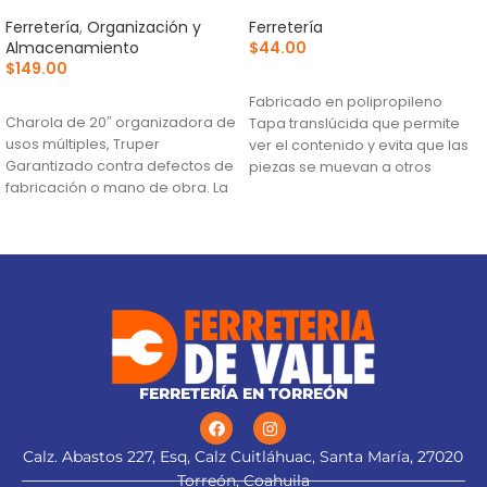
Ferretería
,
Organización y
Ferretería
Almacenamiento
$
44.00
$
149.00
AÑADIR AL CARRITO
AÑADIR AL CARRITO
Fabricado en polipropileno
Charola de 20″ organizadora de
Tapa translúcida que permite
usos múltiples, Truper
ver el contenido y evita que las
Garantizado contra defectos de
piezas se muevan a otros
fabricación o mano de obra. La
compartimentos
garantía se
Broches de uso rudo
FERRETERÍA EN TORREÓN
Calz. Abastos 227, Esq, Calz Cuitláhuac, Santa María, 27020
Torreón, Coahuila