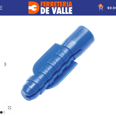
0
$
0.0
Click to enlarge