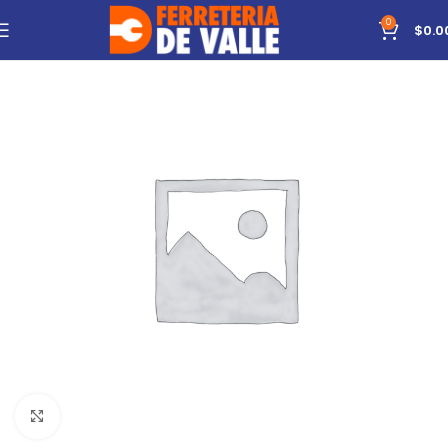
0
$
0.0
Click to enlarge