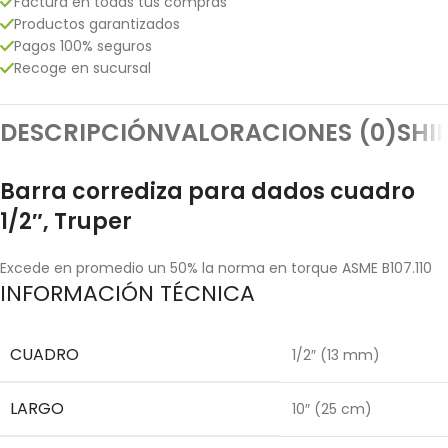
Factura en todas tus compras
Productos garantizados
Pagos 100% seguros
Recoge en sucursal
DESCRIPCIÓN
VALORACIONES (0)
SHI
Barra corrediza para dados cuadro
1/2″, Truper
Excede en promedio un 50% la norma en torque ASME B107.110
INFORMACIÓN TÉCNICA
CUADRO
1/2″ (13 mm)
LARGO
10″ (25 cm)