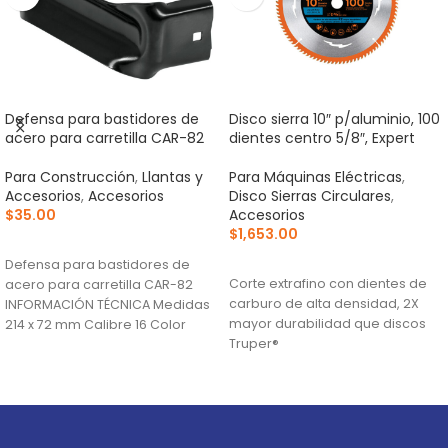
Defensa para bastidores de
Disco sierra 10″ p/aluminio, 100
acero para carretilla CAR-82
dientes centro 5/8″, Expert
Para Construcción
,
Llantas y
Para Máquinas Eléctricas
,
Accesorios
,
Accesorios
Disco Sierras Circulares
,
$
35.00
Accesorios
$
1,653.00
AÑADIR AL CARRITO
AÑADIR AL CARRITO
Defensa para bastidores de
Corte extrafino con dientes de
acero para carretilla CAR-82
carburo de alta densidad, 2X
INFORMACIÓN TÉCNICA Medidas
mayor durabilidad que discos
214 x 72 mm Calibre 16 Color
Truper®
Negro País
Ranuras antivibración para
mayor estabilidad, que
proporciona mejor acabado
(TCG) Triple Chip Grind: Dentado
alternado de forma plana y