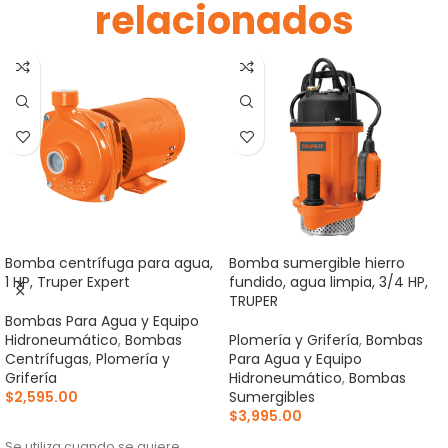
relacionados
Bomba centrífuga para agua,
Bomba sumergible hierro
1 HP, Truper Expert
fundido, agua limpia, 3/4 HP,
TRUPER
Bombas Para Agua y Equipo
Hidroneumático
,
Bombas
Plomería y Grifería
,
Bombas
Centrífugas
,
Plomería y
Para Agua y Equipo
Grifería
Hidroneumático
,
Bombas
$
2,595.00
Sumergibles
$
3,995.00
AÑADIR AL CARRITO
AÑADIR AL CARRITO
Se utiliza cuando se quiere