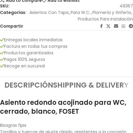
Add to compare
Add to wishlist
SKU:
49367
Categorías:
Asientos Con Tapa
,
Para W.C.
,
Plomería y Grifería
,
Productos Para Instalación
Compartir
Entregas locales inmediatas
Factura en todas tus compras
Productos garantizados
Pagos 100% seguros
Recoge en sucursal
DESCRIPCIÓN
SHIPPING & DELIVERY
Asiento redondo acojinado para WC,
cerrado, blanco, FOSET
Bisagras fijas
Tornillos y tuercas de ajuste rápido, resistentes a la corrosión