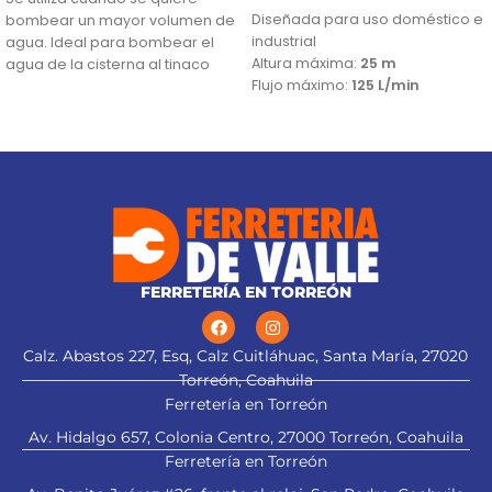
Diseñada para uso doméstico e
bombear un mayor volumen de
industrial
agua. Ideal para bombear el
Altura máxima:
25 m
agua de la cisterna al tinaco
Flujo máximo:
125 L/min
Altura máxima:
33 m
Flujo máximo:
159 L/min
FERRETERÍA EN TORREÓN
Calz. Abastos 227, Esq, Calz Cuitláhuac, Santa María, 27020
Torreón, Coahuila
Ferretería en Torreón
Av. Hidalgo 657, Colonia Centro, 27000 Torreón, Coahuila
Ferretería en Torreón