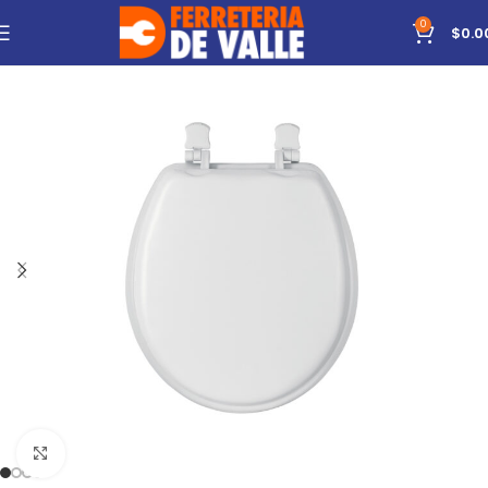
0
$
0.0
Click to enlarge