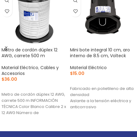
Metro de cordón dúplex 12
Mini bote integral 10 cm, aro
AWG, carrete 500 m
interno de 8.5 cm, Volteck
Material Eléctrico
,
Cables y
Material Eléctrico
Accesorios
$
15.00
$
36.00
AÑADIR AL CARRITO
AÑADIR AL CARRITO
Fabricado en polietileno de alta
Metro de cordón dúplex 12 AWG,
densidad
carrete 500 m INFORMACIÓN
Aislante a la tensión eléctrica y
TÉCNICA Color Blanco Calibre 2 x
anticorrosivo
12 AWG Número de
Tapa con pestañas que facilitan
la instalación