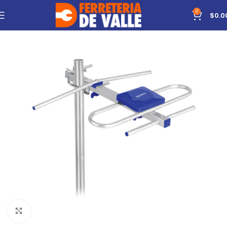
0
$
0.0
Click to enlarge