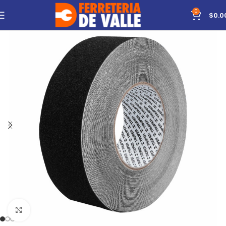
0
$
0.0
Click to enlarge