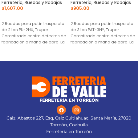
Ferretería
,
Ruedas y Rodajas
Ferretería
,
Ruedas y Rodajas
$
1,607.00
$
905.00
AÑADIR AL CARRITO
AÑADIR AL CARRITO
2 Ruedas para patín traspaleta
2 Ruedas para patín traspaleta
de 2 ton PU-2HU, Truper
de 3 ton PAT-3NY, Truper
Garantizado contra defectos de
Garantizado contra defectos de
fabricación o mano de obra. La
fabricación o mano de obra. La
FERRETERÍA EN TORREÓN
Calz. Abastos 227, Esq, Calz Cuitláhuac, Santa María, 27020
Torreón, Coahuila
Ferretería en Torreón