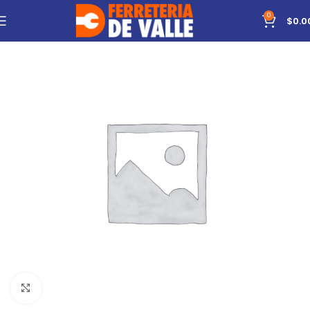
0
$
0.0
Click to enlarge