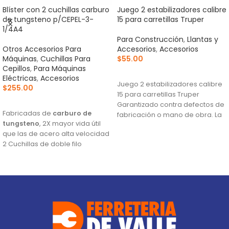
Blíster con 2 cuchillas carburo
Juego 2 estabilizadores calibre
de tungsteno p/CEPEL-3-
15 para carretillas Truper
1/4A4
Para Construcción
,
Llantas y
Otros Accesorios Para
Accesorios
,
Accesorios
Máquinas
,
Cuchillas Para
$
55.00
Cepillos
,
Para Máquinas
AÑADIR AL CARRITO
Eléctricas
,
Accesorios
Juego 2 estabilizadores calibre
$
255.00
15 para carretillas Truper
AÑADIR AL CARRITO
Garantizado contra defectos de
Fabricadas de
carburo de
fabricación o mano de obra. La
tungsteno
, 2X mayor vida útil
garantía se
que las de acero alta velocidad
2 Cuchillas de doble filo
Para cepillos eléctricos
modelos CEPEL-3-1/4N2, CEPEL-
3-1/4N, CEPEL-3-1/4A4 y CEPEL-3-
1/4A3 (Descontinuado) marca
Truper®
Este producto sustituye a: CU-
CEPEL-3-1/4X (13092)