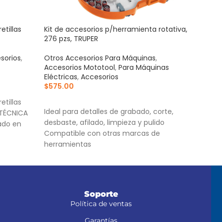
tillas
Kit de accesorios p/herramienta rotativa,
Mang
276 pzs, TRUPER
azul
sorios
,
Otros Accesorios Para Máquinas
,
Acce
Accesorios Mototool
,
Para Máquinas
Para
Eléctricas
,
Accesorios
$
1,3
$
575.00
AÑ
AÑADIR AL CARRITO
tillas
Corr
Ideal para detalles de grabado, corte,
 TÉCNICA
cort
desbaste, afilado, limpieza y pulido
cado en
Cuer
Compatible con otras marcas de
Torn
herramientas
Práctico estuche organizador que facilita
el almacenamiento de los accesorios
Soporte
Política de ventas
Garantías