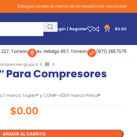
Entregas locales en menos de 24 horas
Envíos nacionales
0
Login / Register
$
0.00
 227, Torreón
Av. Hidalgo 657, Torreón
(871) 2657075
 compresores grupo 4
2″ Para Compresores
LT marca Truper® y COMP-40LP marca Pretul®
$
0.00
AÑADIR AL CARRITO