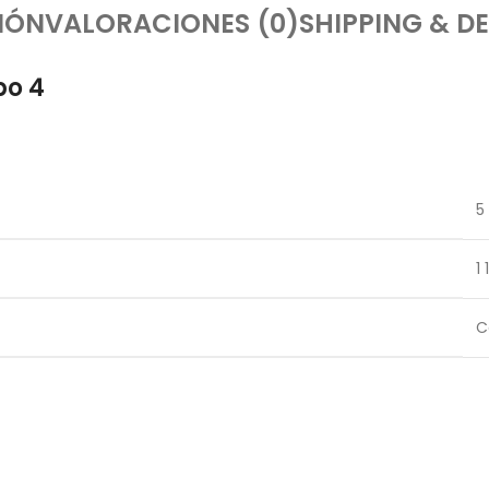
IÓN
VALORACIONES (0)
SHIPPING & DE
po 4
5
1 
C