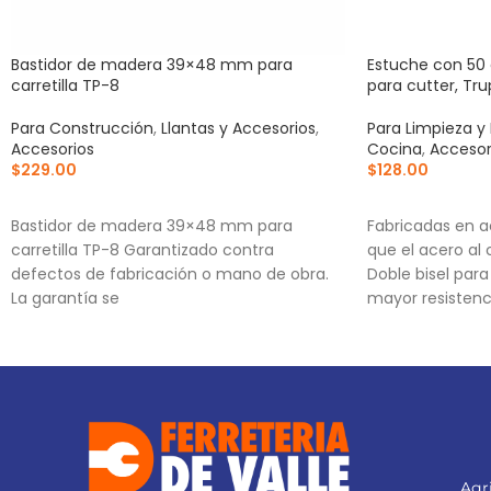
Bastidor de madera 39×48 mm para
Estuche con 50 
carretilla TP-8
para cutter, Tru
Para Construcción
,
Llantas y Accesorios
,
Para Limpieza y
Accesorios
Cocina
,
Accesor
$
229.00
$
128.00
AÑADIR AL CARRITO
AÑADIR AL CA
Bastidor de madera 39×48 mm para
Fabricadas en a
carretilla TP-8 Garantizado contra
que el acero al
defectos de fabricación o mano de obra.
Doble bisel par
La garantía se
mayor resistenc
Incluye estuche
Agri