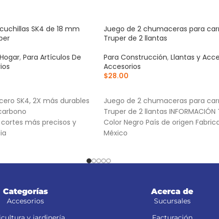
cuchillas SK4 de 18 mm
Juego de 2 chumaceras para carre
per
Truper de 2 llantas
 Hogar
,
Para Artículos De
Para Construcción
,
Llantas y Acce
ios
Accesorios
$
28.00
RRITO
AÑADIR AL CARRITO
cero SK4, 2X más durables
Juego de 2 chumaceras para carre
 carbono
Truper de 2 llantas INFORMACIÓN
a cortes más precisos y
Color Negro País de origen Fabri
ia
México
Categorías
Acerca de
Accesorios
Sucursales
cultura y jardinería
Facturación