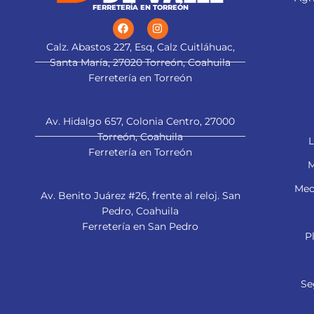
FERRETERÍA EN TORREÓN
Calz. Abastos 227, Esq, Calz Cuitláhuac,
Santa María, 27020 Torreón, Coahuila
Ferretería en Torreón
Av. Hidalgo 657, Colonia Centro, 27000
Torreón, Coahuila
L
Ferretería en Torreón
M
Mec
Av. Benito Juárez #26, frente al reloj. San
Pedro, Coahuila
Ferretería en San Pedro
P
Se