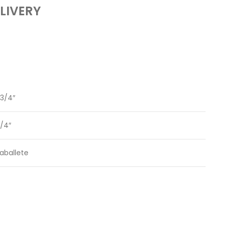
LIVERY
 3/4″
1/4″
aballete