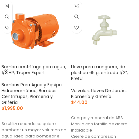
Bomba centrífuga para agua,
Llave para manguera, de
1/2 HP, Truper Expert
plástico 65 g, entrada 1/2″,
Pretul
Bombas Para Agua y Equipo
Hidroneumático
,
Bombas
Válvulas
,
Llaves De Jardín
,
Centrífugas
,
Plomería y
Plomería y Grifería
Grifería
$
44.00
$
1,995.00
AÑADIR AL CARRITO
AÑADIR AL CARRITO
Cuerpo y maneral de ABS
Se utiliza cuando se quiere
Manija con tornillo de acero
bombear un mayor volumen de
inoxidable
agua. Ideal para bombear el
Cierre de compresión