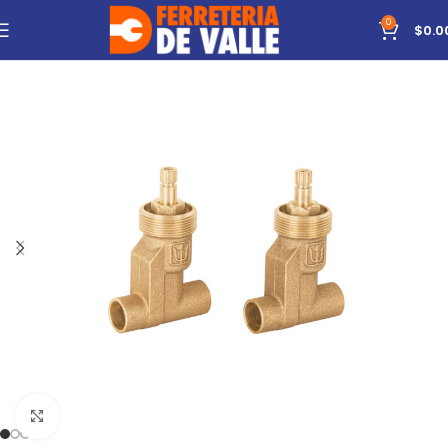
0
$
0.0
Click to enlarge