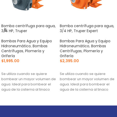
Bomba centrífuga para agua,
Bomba centrífuga para agua,
3/4 HP, Truper
3/4 HP, Truper Expert
Bombas Para Agua y Equipo
Bombas Para Agua y Equipo
Hidroneumático
,
Bombas
Hidroneumático
,
Bombas
Centrífugas
,
Plomería y
Centrífugas
,
Plomería y
Grifería
Grifería
$
1,995.00
$
2,395.00
AÑADIR AL CARRITO
AÑADIR AL CARRITO
Se utiliza cuando se quiere
Se utiliza cuando se quiere
bombear un mayor volumen de
bombear un mayor volumen de
agua. Ideal para bombear el
agua. Ideal para bombear el
agua de la cisterna al tinaco
agua de la cisterna al tinaco
Altura máxima:
23 m
Altura máxima:
27 m
Flujo máximo:
146 L/min
Flujo máximo:
152 L/min