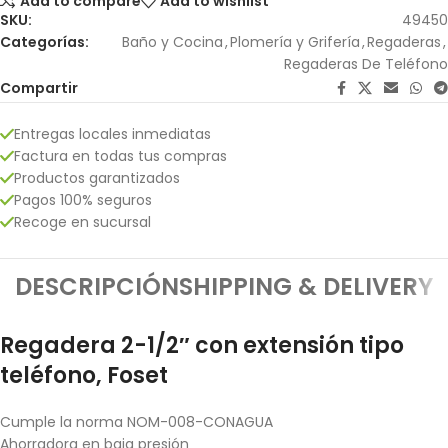
Add to compare
Add to wishlist
SKU:
49450
Categorías:
Baño y Cocina
,
Plomería y Grifería
,
Regaderas
,
Regaderas De Teléfono
Compartir
Entregas locales inmediatas
Factura en todas tus compras
Productos garantizados
Pagos 100% seguros
Recoge en sucursal
DESCRIPCIÓN
SHIPPING & DELIVERY
Regadera 2-1/2″ con extensión tipo
teléfono, Foset
Cumple la norma NOM-008-CONAGUA
Ahorradora en baja presión