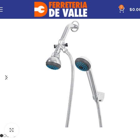
0
$
0.0
Click to enlarge