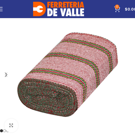
0
$
0.0
Click to enlarge