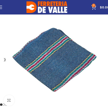
0
$
0.0
Click to enlarge