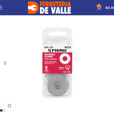
0
$
0.0
Click to enlarge