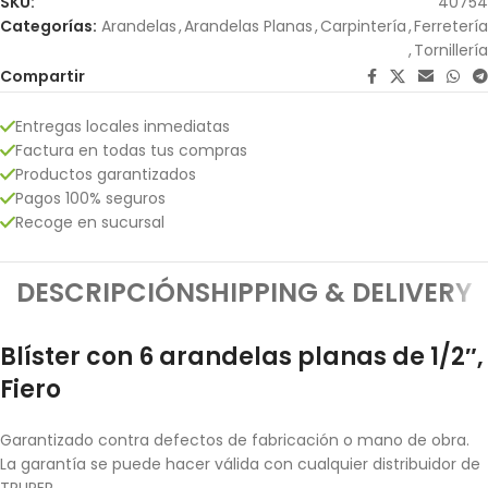
SKU:
40754
Categorías:
Arandelas
,
Arandelas Planas
,
Carpintería
,
Ferretería
,
Tornillería
Compartir
Entregas locales inmediatas
Factura en todas tus compras
Productos garantizados
Pagos 100% seguros
Recoge en sucursal
DESCRIPCIÓN
SHIPPING & DELIVERY
Blíster con 6 arandelas planas de 1/2″,
Fiero
Garantizado contra defectos de fabricación o mano de obra.
La garantía se puede hacer válida con cualquier distribuidor de
TRUPER