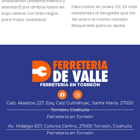
AÑADIR AL CARRITO
Graduación (sistema métrico y
Fabricadas en acero S2, 2X más
standard) por ambos lados en
resistentes al desgaste que las
bajo relieve con tinta negra
de acero al cromo vanadio
para mejor visibilidad
Maquinado para un ajuste
Mango de ABS resistente a
preciso
impactos
Pueden usarse con taladro,
Mariposa para ajuste de
desarmador eléctrico o manual
ángulos
FERRETERÍA EN TORREÓN
Calz. Abastos 227, Esq, Calz Cuitláhuac, Santa María, 27020
Torreón, Coahuila
Ferretería en Torreón
Av. Hidalgo 657, Colonia Centro, 27000 Torreón, Coahuila
Ferretería en Torreón