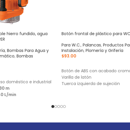
e hierro fundido, agua
Botón frontal de plástico para WC
PER
Para W.C.
,
Palancas
,
Productos Pa
ría
,
Bombas Para Agua y
Instalación
,
Plomería y Grifería
umático
,
Bombas
$
93.00
AÑADIR AL CARRITO
Botón de ABS con acabado crom
RRITO
Varilla de latón
so doméstico e industrial
Tuerca izquierda de sujeción
30 m
40 L/min