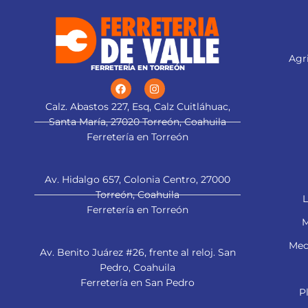
Agri
FERRETERÍA EN TORREÓN
Calz. Abastos 227, Esq, Calz Cuitláhuac,
Santa María, 27020 Torreón, Coahuila
Ferretería en Torreón
Av. Hidalgo 657, Colonia Centro, 27000
Torreón, Coahuila
L
Ferretería en Torreón
M
Mec
Av. Benito Juárez #26, frente al reloj. San
Pedro, Coahuila
Ferretería en San Pedro
P