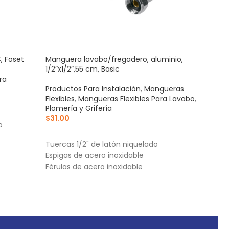
, Foset
Manguera lavabo/fregadero, aluminio,
Sapo
1/2″x1/2″,55 cm, Basic
plást
ra
Productos Para Instalación
,
Mangueras
Prod
Flexibles
,
Mangueras Flexibles Para Lavabo
,
Plom
Plomería y Grifería
$
46
$
31.00
AÑ
o
AÑADIR AL CARRITO
Sell
Tuercas 1/2" de latón niquelado
Cade
Espigas de acero inoxidable
inox
Férulas de acero inoxidable
Incl
defo
alma