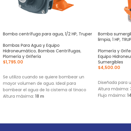
Bomba centrífuga para agua, 1/2 HP, Truper
Bomba sumergibl
limpia, 1 HP, TRU
Bombas Para Agua y Equipo
Hidroneumático
,
Bombas Centrífugas
,
Plomería y Grife
Plomería y Grifería
Equipo Hidrone
$
1,795.00
Sumergibles
$
4,500.00
AÑADIR AL CARRITO
AÑADIR AL CA
Se utiliza cuando se quiere bombear un
Diseñada para u
mayor volumen de agua. Ideal para
Altura máxima:
bombear el agua de la cisterna al tinaco
Flujo máximo:
1
Altura máxima:
18 m
Flujo máximo:
121 L/min