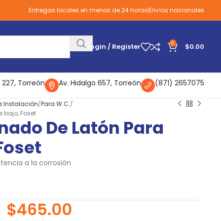
Entregas locales en menos de 24 horas
Envíos nacionales
0
Login / Register
$
0.00
 227, Torreón
Av. Hidalgo 657, Torreón
(871) 2657075
a Instalación
Para W.C.
 bajo, Foset
enado De Latón Para
Foset
encia a la corrosión
$
465.00