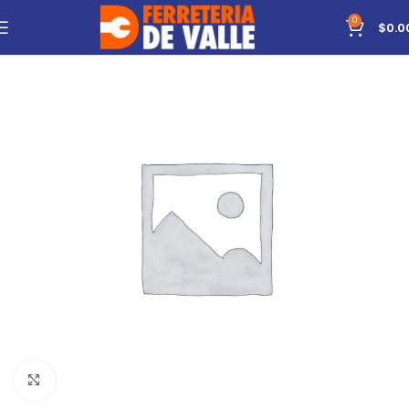
0
$
0.0
Click to enlarge