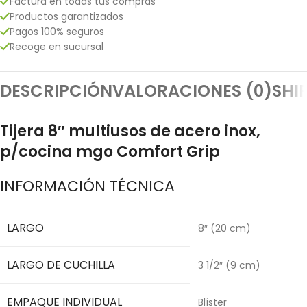
Factura en todas tus compras
Productos garantizados
Pagos 100% seguros
Recoge en sucursal
DESCRIPCIÓN
VALORACIONES (0)
SHI
Tijera 8″ multiusos de acero inox,
p/cocina mgo Comfort Grip
INFORMACIÓN TÉCNICA
LARGO
8″ (20 cm)
LARGO DE CUCHILLA
3 1/2″ (9 cm)
EMPAQUE INDIVIDUAL
Blíster