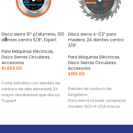
Disco sierra 10″ p/aluminio, 100
Disco sierra 4-1/2″ para
dientes centro 5/8″, Expert
madera, 24 dientes centro
3/8″
Para Máquinas Eléctricas
,
Disco Sierras Circulares
,
Para Máquinas Eléctricas
,
Accesorios
Disco Sierras Circulares
,
$
1,653.00
Accesorios
$
189.00
AÑADIR AL CARRITO
AÑADIR AL CARRITO
Corte extrafino con dientes de
Dientes de carburo de
carburo de alta densidad, 2X
tungsteno
mayor durabilidad que discos
Para sierra circular compacta
Truper®
modelo SICI-4-1/2A marca
Ranuras antivibración para
Truper®
mayor estabilidad, que
proporciona mejor acabado
(TCG) Triple Chip Grind: Dentado
alternado de forma plana y