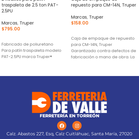
traspaleta de 2.5 ton PAT-
repuesto para CM-14N, Truper
2.5PU
Marcas
,
Truper
Marcas
,
Truper
$
158.00
$
795.00
AÑADIR AL CARRITO
AÑADIR AL CARRITO
Caja de empaque de repuesto
Fabricado de poliuretano
para CM-14N, Truper
Para patín traspaleta modelo
Garantizado contra defectos de
PAT-2.5PU marca Truper®
fabricación o mano de obra. La
garantía se
FERRETERÍA EN TORREÓN
Calz. Abastos 227, Esq, Calz Cuitláhuac, Santa María, 27020