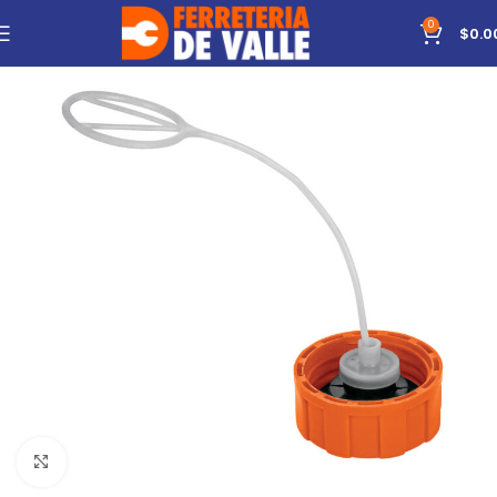
0
$
0.0
Click to enlarge