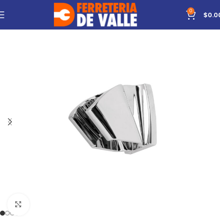
0
$
0.0
Click to enlarge