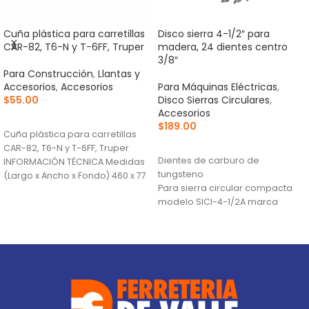
Cuña plástica para carretillas
Disco sierra 4-1/2″ para
CAR-82, T6-N y T-6FF, Truper
madera, 24 dientes centro
3/8″
Para Construcción
,
Llantas y
Accesorios
,
Accesorios
Para Máquinas Eléctricas
,
$
55.00
Disco Sierras Circulares
,
Accesorios
AÑADIR AL CARRITO
$
189.00
Cuña plástica para carretillas
AÑADIR AL CARRITO
CAR-82, T6-N y T-6FF, Truper
Dientes de carburo de
INFORMACIÓN TÉCNICA Medidas
tungsteno
(Largo x Ancho x Fondo) 460 x 77
Para sierra circular compacta
modelo SICI-4-1/2A marca
Truper®