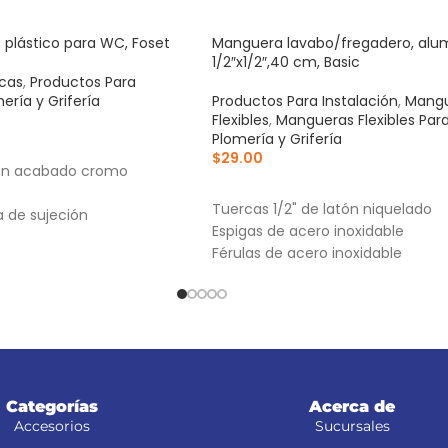
e plástico para WC, Foset
Manguera lavabo/fregadero, alum
1/2″x1/2″,40 cm, Basic
cas
,
Productos Para
ería y Grifería
Productos Para Instalación
,
Mang
Flexibles
,
Mangueras Flexibles Par
Plomería y Grifería
RRITO
$
29.00
on acabado cromo
AÑADIR AL CARRITO
Tuercas 1/2" de latón niquelado
a de sujeción
Espigas de acero inoxidable
Férulas de acero inoxidable
Categorías
Acerca de
Accesorios
Sucursales