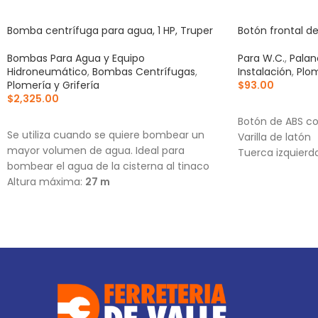
Bomba centrífuga para agua, 1 HP, Truper
Botón frontal d
Bombas Para Agua y Equipo
Para W.C.
,
Palan
Hidroneumático
,
Bombas Centrífugas
,
Instalación
,
Plom
Plomería y Grifería
$
93.00
$
2,325.00
AÑADIR AL CA
AÑADIR AL CARRITO
Botón de ABS c
Se utiliza cuando se quiere bombear un
Varilla de latón
mayor volumen de agua. Ideal para
Tuerca izquierd
bombear el agua de la cisterna al tinaco
Altura máxima:
27 m
Flujo máximo:
157 L/min