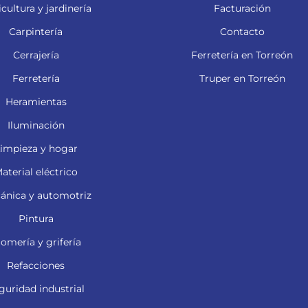
cultura y jardinería
Facturación
Carpintería
Contacto
Cerrajería
Ferretería en Torreón
Ferretería
Truper en Torreón
Heramientas
Iluminación
impieza y hogar
aterial eléctrico
ánica y automotriz
Pintura
lomería y grifería
Refacciones
guridad industrial