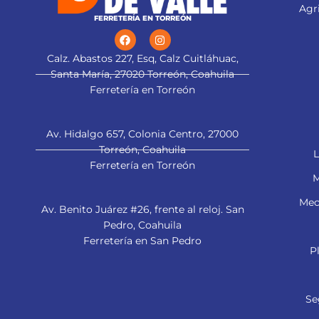
Agri
FERRETERÍA EN TORREÓN
Calz. Abastos 227, Esq, Calz Cuitláhuac,
Santa María, 27020 Torreón, Coahuila
Ferretería en Torreón
Av. Hidalgo 657, Colonia Centro, 27000
Torreón, Coahuila
L
Ferretería en Torreón
M
Mec
Av. Benito Juárez #26, frente al reloj. San
Pedro, Coahuila
Ferretería en San Pedro
P
Se