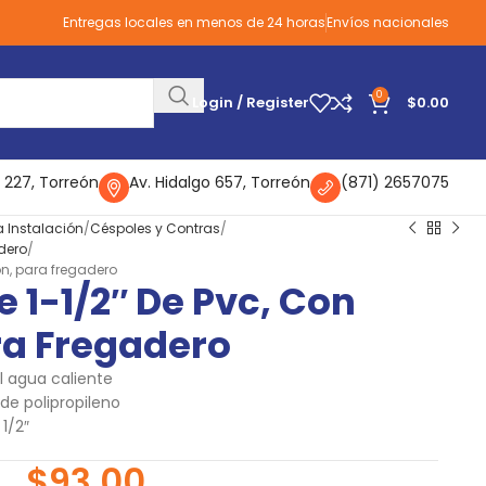
Entregas locales en menos de 24 horas
Envíos nacionales
0
Login / Register
$
0.00
 227, Torreón
Av. Hidalgo 657, Torreón
(871) 2657075
a Instalación
Céspoles y Contras
dero
ión, para fregadero
e 1-1/2″ De Pvc, Con
ra Fregadero
l agua caliente
de polipropileno
1/2″
$
93.00