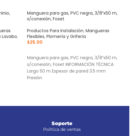
inio,
Manguera para gas, PVC negra, 3/8″x50 m,
Sapo
s/conexión, Foset
plást
ueras
Productos Para Instalación
,
Mangueras
Prod
a Lavabo
,
Flexibles
,
Plomería y Grifería
Plom
$
25.00
$
46
AÑADIR AL CARRITO
AÑ
Manguera para gas, PVC negra, 3/8″x50 m,
Sell
s/conexión, Foset INFORMACIÓN TÉCNICA
Cade
Largo 50 m Espesor de pared 3.5 mm
inox
Presión
Incl
defo
alma
Soporte
Política de ventas