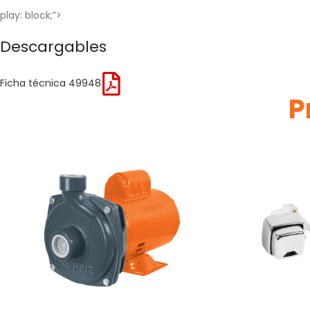
play: block;”>
Descargables
Ficha técnica 49948
P