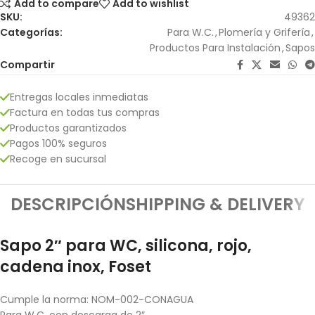
Add to compare
Add to wishlist
SKU:
49362
Categorías:
Para W.C.
,
Plomería y Grifería
,
Productos Para Instalación
,
Sapos
Compartir
Entregas locales inmediatas
Factura en todas tus compras
Productos garantizados
Pagos 100% seguros
Recoge en sucursal
DESCRIPCIÓN
SHIPPING & DELIVERY
Sapo 2″ para WC, silicona, rojo,
cadena inox, Foset
Cumple la norma: NOM-002-CONAGUA
Para W.C. con descarga de 2″