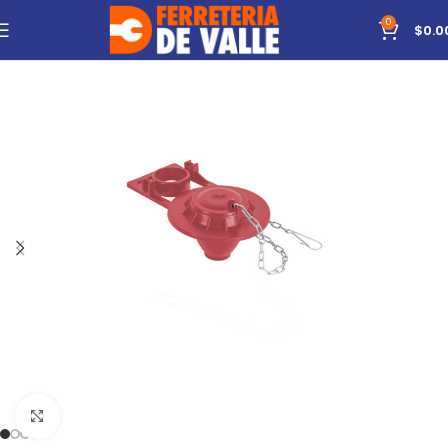
0
$
0.0
Click to enlarge