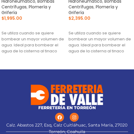
Hidroneumático
,
Bombas
Hidroneumático
,
Bombas
Centrífugas
,
Plomería y
Centrífugas
,
Plomería y
Grifería
Grifería
$
1,995.00
$
2,395.00
AÑADIR AL CARRITO
AÑADIR AL CARRITO
Se utiliza cuando se quiere
Se utiliza cuando se quiere
bombear un mayor volumen de
bombear un mayor volumen de
agua. Ideal para bombear el
agua. Ideal para bombear el
agua de la cisterna al tinaco
agua de la cisterna al tinaco
Altura máxima:
23 m
Altura máxima:
27 m
Flujo máximo:
146 L/min
Flujo máximo:
152 L/min
FERRETERÍA EN TORREÓN
Calz. Abastos 227, Esq, Calz Cuitláhuac, Santa María, 27020
Torreón, Coahuila