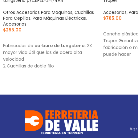
tungsteno p/CEPEL-3-1/4A4
Truper
Otros Accesorios Para Máquinas
,
Cuchillas
Accesorios
,
Par
Para Cepillos
,
Para Máquinas Eléctricas
,
$
785.00
Accesorios
AÑADIR AL CA
$
255.00
Concha plástica 
AÑADIR AL CARRITO
Truper Garantiz
Fabricadas de
carburo de tungsteno
, 2X
fabricación o m
mayor vida útil que las de acero alta
puede hacer
velocidad
2 Cuchillas de doble filo
Para cepillos eléctricos modelos CEPEL-3-
1/4N2, CEPEL-3-1/4N, CEPEL-3-1/4A4 y
CEPEL-3-1/4A3 (Descontinuado) marca
Truper®
Este producto sustituye a: CU-CEPEL-3-
1/4X (13092)
Agri
FERRETERÍA EN TORREÓN