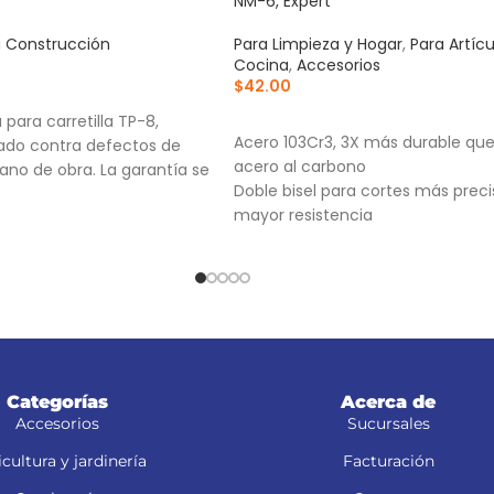
NM-6, Expert
a Construcción
Para Limpieza y Hogar
,
Para Artíc
Cocina
,
Accesorios
$
42.00
RRITO
AÑADIR AL CARRITO
para carretilla TP-8,
Acero 103Cr3, 3X más durable que
ado contra defectos de
acero al carbono
ano de obra. La garantía se
Doble bisel para cortes más preci
mayor resistencia
Para navajas NV-7X, NM-6, NM-6P
NV-6X
Categorías
Acerca de
Accesorios
Sucursales
cultura y jardinería
Facturación