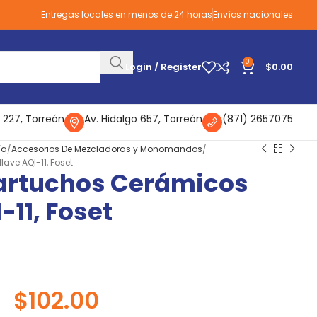
Entregas locales en menos de 24 horas
Envíos nacionales
0
Login / Register
$
0.00
 227, Torreón
Av. Hidalgo 657, Torreón
(871) 2657075
ía
Accesorios De Mezcladoras y Monomandos
ave AQI-11, Foset
Cartuchos Cerámicos
-11, Foset
$
102.00