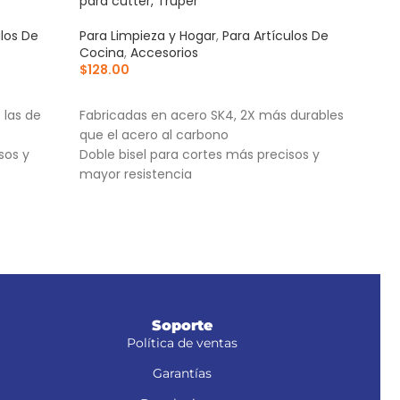
para cutter, Truper
carr
ulos De
Para Limpieza y Hogar
,
Para Artículos De
Para
Cocina
,
Accesorios
Acce
$
128.00
$
135
AÑADIR AL CARRITO
AÑ
 las de
Fabricadas en acero SK4, 2X más durables
Jueg
que el acero al carbono
carr
sos y
Doble bisel para cortes más precisos y
Empa
mayor resistencia
Fabr
, NM-6S y
Incluye estuche
Soporte
Política de ventas
Garantías