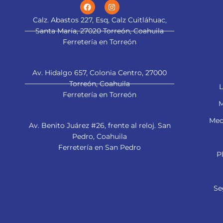
Calz. Abastos 227, Esq, Calz Cuitláhuac,
Santa María, 27020 Torreón, Coahuila
Ferretería en Torreón
Av. Hidalgo 657, Colonia Centro, 27000
Torreón, Coahuila
L
Ferretería en Torreón
M
Mec
Av. Benito Juárez #26, frente al reloj. San
Pedro, Coahuila
Ferretería en San Pedro
P
Se