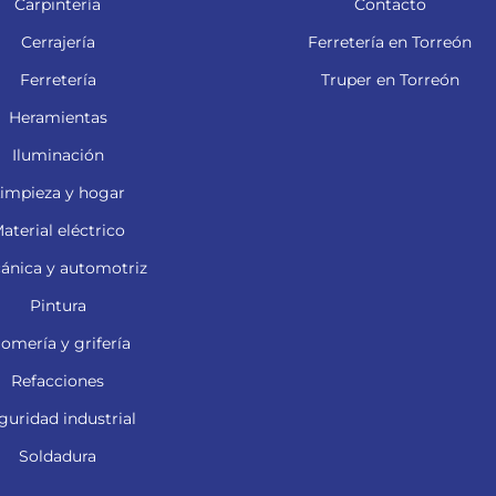
Carpintería
Contacto
Cerrajería
Ferretería en Torreón
Ferretería
Truper en Torreón
Heramientas
Iluminación
impieza y hogar
aterial eléctrico
ánica y automotriz
Pintura
lomería y grifería
Refacciones
guridad industrial
Soldadura