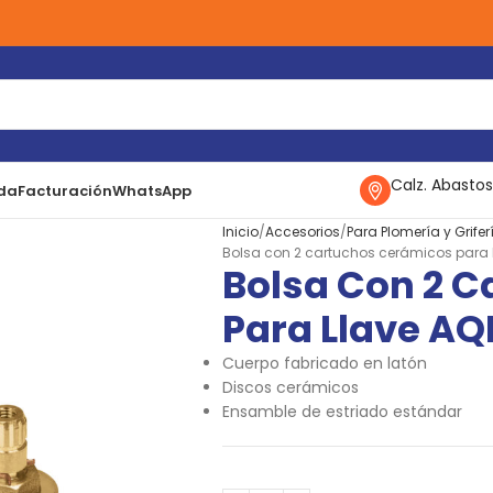
Calz. Abastos
da
Facturación
WhatsApp
Inicio
Accesorios
Para Plomería y Grifer
Bolsa con 2 cartuchos cerámicos para ll
Bolsa Con 2 
Para Llave AQI
Cuerpo fabricado en latón
Discos cerámicos
Ensamble de estriado estándar