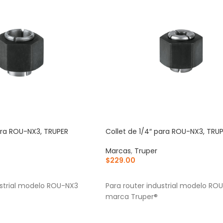
para ROU-NX3, TRUPER
Collet de 1/4″ para ROU-NX3, TRU
Marcas
,
Truper
$
229.00
RRITO
AÑADIR AL CARRITO
ustrial modelo ROU-NX3
Para router industrial modelo RO
marca Truper®