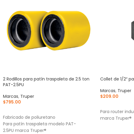
2 Rodillos para patín traspaleta de 2.5 ton
Collet de 1/2″ 
PAT-2.5PU
Marcas
,
Truper
Marcas
,
Truper
$
209.00
$
795.00
AÑADIR AL CA
AÑADIR AL CARRITO
Para router ind
Fabricado de poliuretano
marca Truper®
Para patín traspaleta modelo PAT-
2.5PU marca Truper®