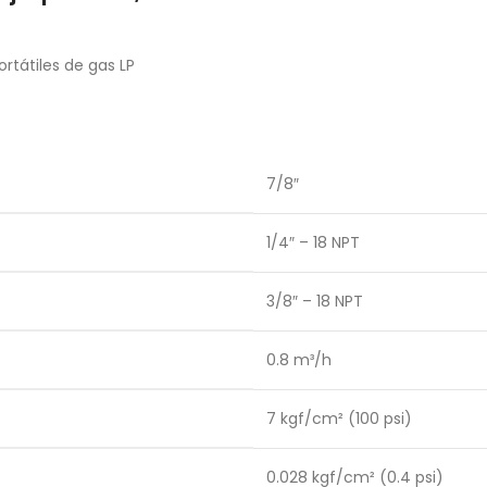
rtátiles de gas LP
7/8″
1/4″ – 18 NPT
3/8″ – 18 NPT
0.8 m³/h
7 kgf/cm² (100 psi)
0.028 kgf/cm² (0.4 psi)