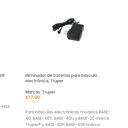
PER
Eliminador de baterías para báscula
Trole
electrónica, Truper
ajus
Marcas
,
Truper
Marc
$
77.00
$
1,7
AÑADIR AL CARRITO
AÑ
U-NX3
Para básculas electrónicas modelos BASE-
Fabr
40, BASE-40T, BASE-40U y BASE-20 marca
Rued
Truper® y BASE-30P, BASE-40P marca
faci