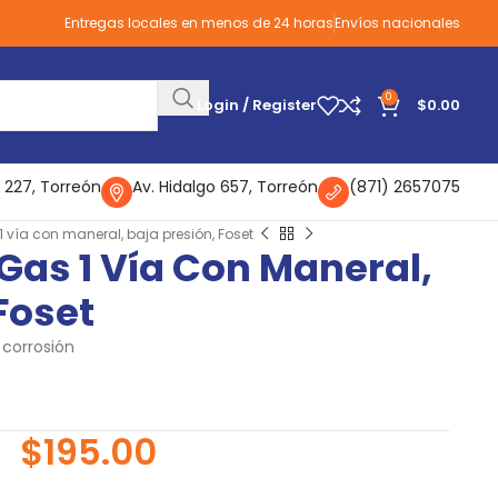
Entregas locales en menos de 24 horas
Envíos nacionales
0
Login / Register
$
0.00
 227, Torreón
Av. Hidalgo 657, Torreón
(871) 2657075
 vía con maneral, baja presión, Foset
Gas 1 Vía Con Maneral,
Foset
 corrosión
$
195.00