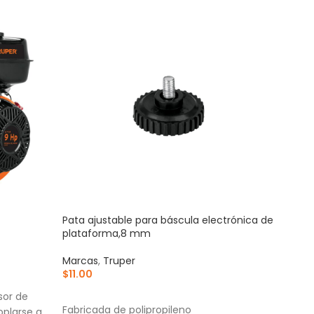
Pata ajustable para báscula electrónica de
Trole
plataforma,8 mm
ajus
Marcas
,
Truper
Marc
$
11.00
$
2,8
AÑADIR AL CARRITO
AÑ
sor de
Fabricada de polipropileno
Trole
oplarse a