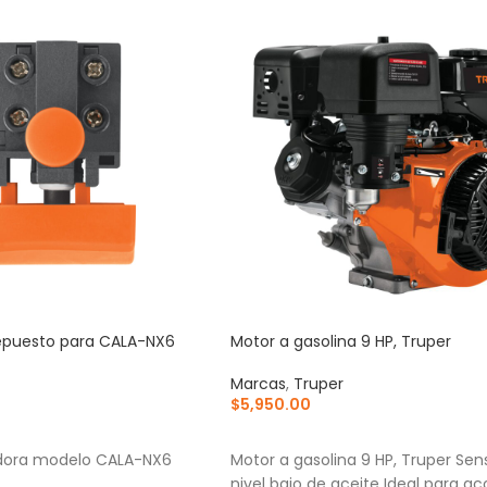
repuesto para CALA-NX6
Motor a gasolina 9 HP, Truper
Marcas
,
Truper
$
5,950.00
RRITO
AÑADIR AL CARRITO
adora modelo CALA-NX6
Motor a gasolina 9 HP, Truper Sen
nivel bajo de aceite Ideal para ac