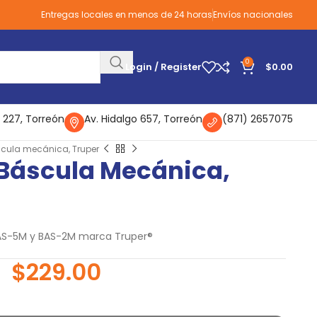
Entregas locales en menos de 24 horas
Envíos nacionales
0
Login / Register
$
0.00
 227, Torreón
Av. Hidalgo 657, Torreón
(871) 2657075
cula mecánica, Truper
 Báscula Mecánica,
BAS-5M y BAS-2M marca Truper®
$
229.00