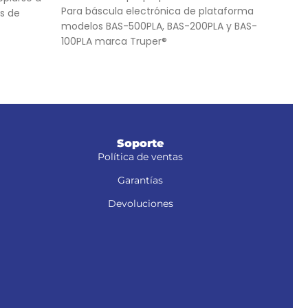
Para báscula electrónica de plataforma
ajus
s de
modelos BAS-500PLA, BAS-200PLA y BAS-
HST-
100PLA marca Truper®
ASM
Soporte
Política de ventas
Garantías
Devoluciones