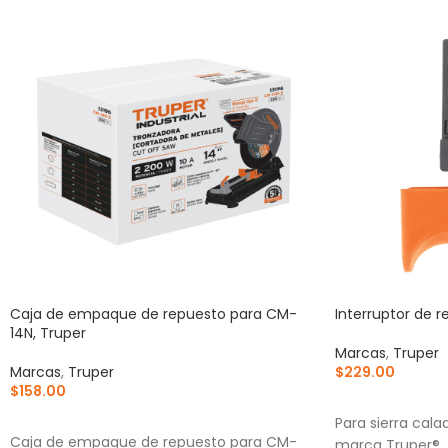
Caja de empaque de repuesto para CM-
Interruptor de 
14N, Truper
Marcas
,
Truper
Marcas
,
Truper
$
229.00
$
158.00
AÑADIR AL CA
AÑADIR AL CARRITO
Para sierra cal
Caja de empaque de repuesto para CM-
marca Truper®