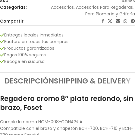
SKU:
49583
Categorías:
Accesorios
,
Accesorios Para Regaderas
,
Para Plomería y Grifería
Compartir
Entregas locales inmediatas
Factura en todas tus compras
Productos garantizados
Pagos 100% seguros
Recoge en sucursal
DESCRIPCIÓN
SHIPPING & DELIVERY
Regadera cromo 8″ plato redondo, sin
brazo, Foset
Cumple la norma NOM-008-CONAGUA
Compatible con el brazo y chapetón BCH-700, BCH-710 y BCH-
720 marca Foset ®