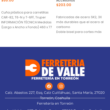
$
55.00
Accesorios
$
203.00
AÑADIR AL CARRITO
AÑADIR AL CARRITO
Cuña plástica para carretillas
Fabricadas de acero SK2, 3X
CAR-82, T6-N y T-6FF, Truper
más durables que el acero al
INFORMACIÓN TÉCNICA Medidas
carbono
(Largo x Ancho x Fondo) 460 x 77
Doble bisel para cortes más
precisos y mayor resistencia
Mayor durabilidad de filo
FERRETERÍA EN TORREÓN
Calz. Abastos 227, Esq, Calz Cuitláhuac, Santa María, 27020
Torreón, Coahuila
Ferretería en Torreón