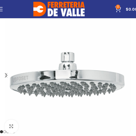
0
$
0.0
Click to enlarge